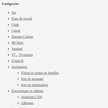
Catégories
Air
Feux de travail
Glide
Linear
Rampes Carbon
RP Série
Sentinel
ST – Evolution
Triple-R
Accessoires
Filtres et caches de lentilles
Kits de montage
Kits de stabilisation
Électronique et câblage
Solutions CAN
Câblages