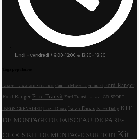
lundi - vendredi / 9:00-12:00 & 13:30- 18:30
Tags populaires
Ford Ranger
connect
Can-am Maverick
BUMPER BEAM MOUNTING KIT
Ford Transit
Ford Ranger
Ford Transit
GR SPORT
Grille kit
KIT
Isuzu Dmax
Isuzu Dmax
Iveco Daily
INEOS GRENADIER
DE MONTAGE DE FAISCEAU DE PARE-
Kit
CHOCS
KIT DE MONTAGE SUR TOIT