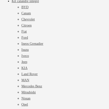
Kit calandre intégré
BYD
Canam
Chevrolet
Citroen
Fiat
Ford
Ineos Grenadier
Isuzu
Iveco
Jeep
KIA
Land Rover
MAN
Mercedes Benz
Mitsubishi
Nissan
Opel