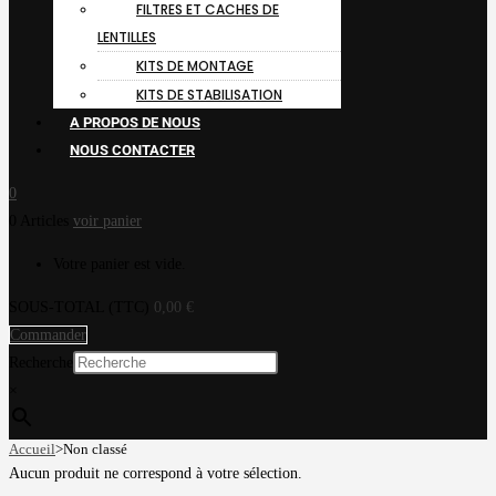
FILTRES ET CACHES DE
LENTILLES
KITS DE MONTAGE
KITS DE STABILISATION
A PROPOS DE NOUS
NOUS CONTACTER
0
0 Articles
voir panier
Votre panier est vide.
SOUS-TOTAL (TTC)
0,00
€
Commander
Recherche
×
Accueil
>
Non classé
Aucun produit ne correspond à votre sélection.