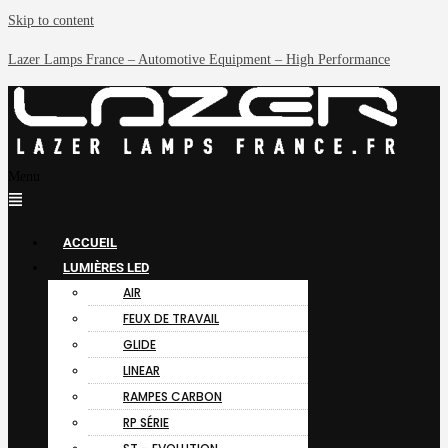
Skip to content
Lazer Lamps France – Automotive Equipment – High Performance
Menu
ACCUEIL
LUMIÈRES LED
AIR
FEUX DE TRAVAIL
GLIDE
LINEAR
RAMPES CARBON
RP SÉRIE