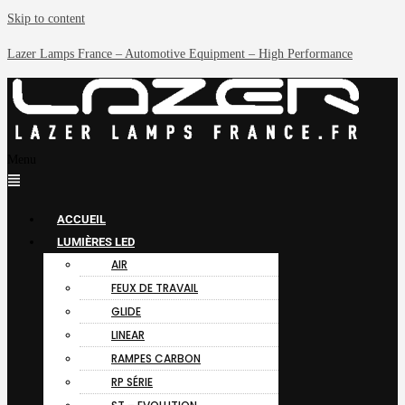
Skip to content
Lazer Lamps France – Automotive Equipment – High Performance
Menu
ACCUEIL
LUMIÈRES LED
AIR
FEUX DE TRAVAIL
GLIDE
LINEAR
RAMPES CARBON
RP SÉRIE