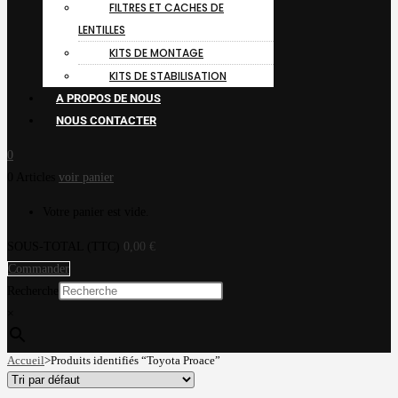
FILTRES ET CACHES DE
LENTILLES
KITS DE MONTAGE
KITS DE STABILISATION
A PROPOS DE NOUS
NOUS CONTACTER
0
0 Articles
voir panier
Votre panier est vide.
SOUS-TOTAL (TTC)
0,00
€
Commander
Recherche
×
Accueil
>
Produits identifiés “Toyota Proace”