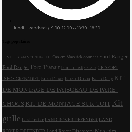
lundi - vendredi / 9:00-12:00 & 13:30- 18:30
Tags populaires
Ford Ranger
connect
Can-am Maverick
BUMPER BEAM MOUNTING KIT
Ford Transit
Ford Ranger
Ford Transit
GR SPORT
Grille kit
KIT
Isuzu Dmax
Isuzu Dmax
Iveco Daily
INEOS GRENADIER
DE MONTAGE DE FAISCEAU DE PARE-
Kit
CHOCS
KIT DE MONTAGE SUR TOIT
grille
LAND
LAND ROVER DEFENDER
Land Cruiser
Mercedes
ROVER DEFENDER
Land Rover Discovery