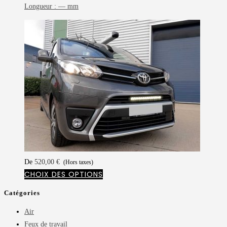
Longueur :
— mm
De
520,00
€
(Hors taxes)
CHOIX DES OPTIONS
Catégories
Air
Feux de travail