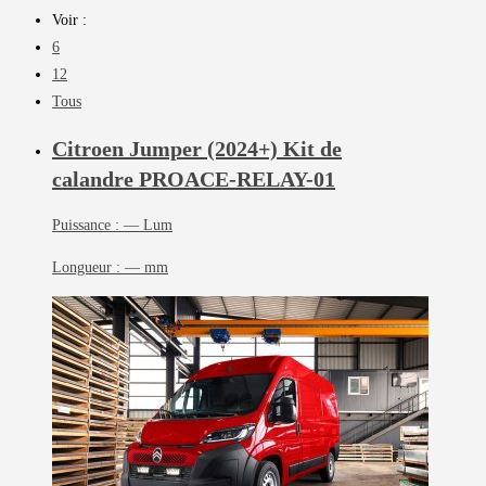
Voir :
6
12
Tous
Citroen Jumper (2024+) Kit de
calandre
PROACE-RELAY-01
Puissance :
— Lum
Longueur :
— mm