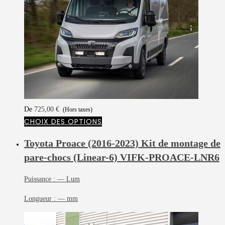
De
725,00
€
(Hors taxes)
CHOIX DES OPTIONS
Toyota Proace (2016-2023) Kit de montage de
pare-chocs (Linear-6)
VIFK-PROACE-LNR6
Puissance :
— Lum
Longueur :
— mm