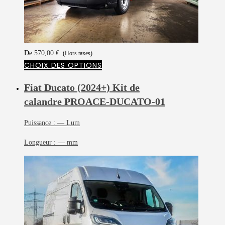
De
570,00
€
(Hors taxes)
CHOIX DES OPTIONS
Fiat Ducato (2024+) Kit de
calandre
PROACE-DUCATO-01
Puissance :
— Lum
Longueur :
— mm