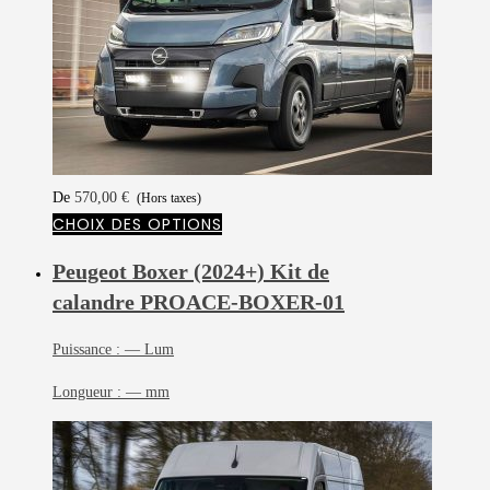
De
570,00
€
(Hors taxes)
CHOIX DES OPTIONS
Peugeot Boxer (2024+) Kit de
calandre
PROACE-BOXER-01
Puissance :
— Lum
Longueur :
— mm