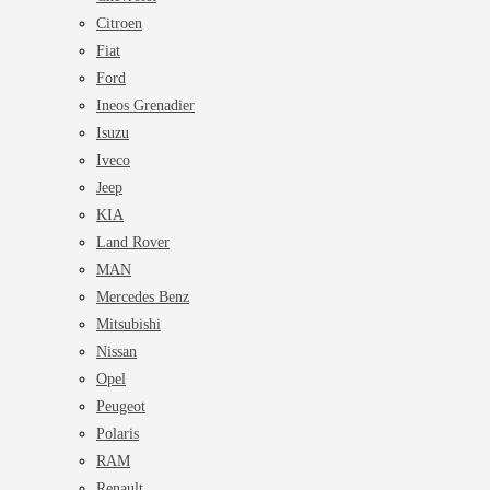
Citroen
Fiat
Ford
Ineos Grenadier
Isuzu
Iveco
Jeep
KIA
Land Rover
MAN
Mercedes Benz
Mitsubishi
Nissan
Opel
Peugeot
Polaris
RAM
Renault