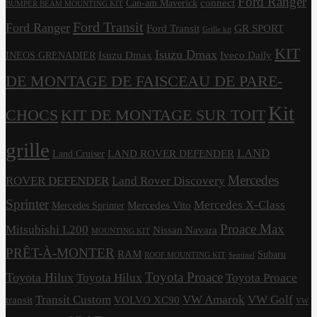
Ford Ranger
connect
Can-am Maverick
BUMPER BEAM MOUNTING KIT
Ford Transit
Ford Ranger
Ford Transit
GR SPORT
Grille kit
KIT
Isuzu Dmax
Isuzu Dmax
Iveco Daily
INEOS GRENADIER
DE MONTAGE DE FAISCEAU DE PARE-
Kit
CHOCS
KIT DE MONTAGE SUR TOIT
grille
LAND
LAND ROVER DEFENDER
Land Cruiser
Mercedes
ROVER DEFENDER
Land Rover Discovery
Sprinter
Mercedes X-Class
Mercedes Vito
Mercedes Sprinter
Proace Max
Mitsubishi L200
Nissan Navara
MOUNTING KIT
PRÊT-À-MONTER
RAM
Subaru
ROOF MOUNTING KIT
Sentinel
Toyota Proace
Toyota Hilux
Toyota Hilux
Toyota Proace
Transit Custom
VW Amarok
VW Golf
transit
VOLVO XC90
VW