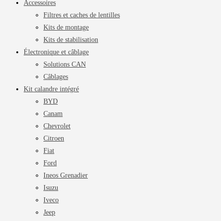
Accessoires
Filtres et caches de lentilles
Kits de montage
Kits de stabilisation
Électronique et câblage
Solutions CAN
Câblages
Kit calandre intégré
BYD
Canam
Chevrolet
Citroen
Fiat
Ford
Ineos Grenadier
Isuzu
Iveco
Jeep