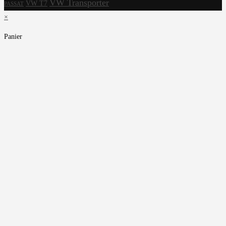
VW Transporter
VW T7
PASSAT
×
Panier