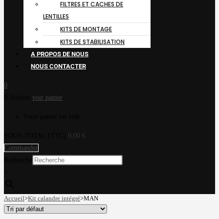
FILTRES ET CACHES DE
LENTILLES
KITS DE MONTAGE
KITS DE STABILISATION
A PROPOS DE NOUS
NOUS CONTACTER
0
0 Articles
voir panier
Votre panier est vide.
SOUS-TOTAL (TTC)
0,00
€
Commander
Recherche
×
Accueil
>
Kit calandre intégré
>
MAN