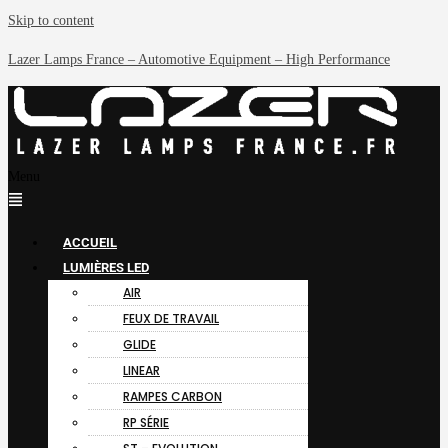
Skip to content
Lazer Lamps France – Automotive Equipment – High Performance
Menu
ACCUEIL
LUMIÈRES LED
AIR
FEUX DE TRAVAIL
GLIDE
LINEAR
RAMPES CARBON
RP SÉRIE