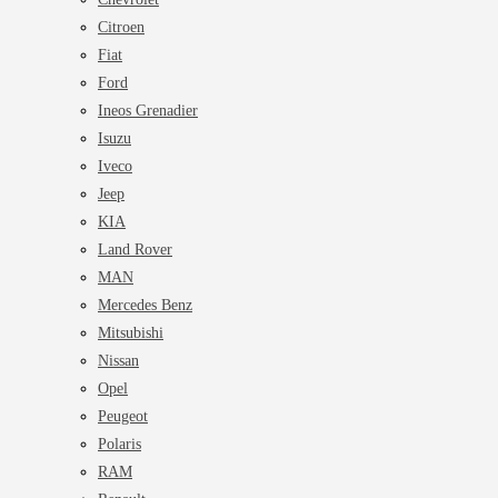
Citroen
Fiat
Ford
Ineos Grenadier
Isuzu
Iveco
Jeep
KIA
Land Rover
MAN
Mercedes Benz
Mitsubishi
Nissan
Opel
Peugeot
Polaris
RAM