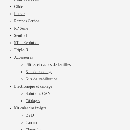
Glide
Linear
Rampes Carbon
RP Série
Sentinel
ST – Evolution
Triple-R
Accessoires
Filtres et caches de lentilles
Kits de montage
Kits de stabilisation
Électronique et câblage
Solutions CAN
Câblages
Kit calandre intégré
BYD
Canam
Chevrolet