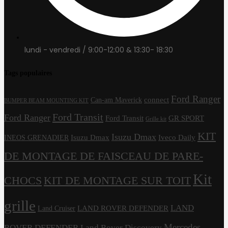
lundi - vendredi / 9:00-12:00 & 13:30- 18:30
Tags populaires
Ford Ranger
connect
Can-am Maverick
BUMPER BEAM MOUNTING KIT
Ford Transit
Ford Ranger
Ford Transit
GR SPORT
Grille kit
KIT
Isuzu Dmax
Isuzu Dmax
Iveco Daily
INEOS GRENADIER
DE MONTAGE DE FAISCEAU DE PARE-
Kit
CHOCS
KIT DE MONTAGE SUR TOIT
grille
LAND
LAND ROVER DEFENDER
Land Cruiser
Mercedes
ROVER DEFENDER
Land Rover Discovery