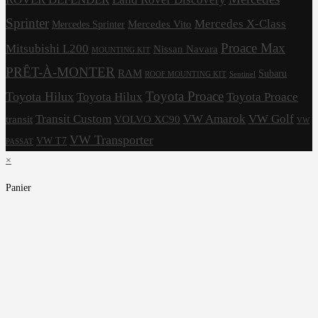
Sprinter
Mercedes X-Class
Mercedes Vito
Mercedes Sprinter
Proace Max
Mitsubishi L200
Nissan Navara
MOUNTING KIT
PRÊT-À-MONTER
RAM
Subaru
ROOF MOUNTING KIT
Sentinel
Toyota Proace
Toyota Hilux
Toyota Hilux
Toyota Proace
Transit Custom
VW Amarok
VW Golf
transit
VOLVO XC90
VW
VW Transporter
VW T7
PASSAT
×
Panier