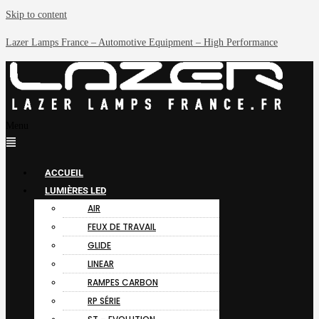
Skip to content
Lazer Lamps France – Automotive Equipment – High Performance
Menu
ACCUEIL
LUMIÈRES LED
AIR
FEUX DE TRAVAIL
GLIDE
LINEAR
RAMPES CARBON
RP SÉRIE