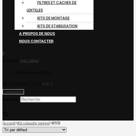
FILTRES ET CACHES DE
LENTILLES
KITS DE MONTAGE
KITS DE STABILISATION
A PROPOS DE NOUS
NOUS CONTACTER
0
0 Articles
voir panier
Votre panier est vide.
SOUS-TOTAL (TTC)
0,00
€
Commander
Recherche
×
Accueil
>
Kit calandre intégré
>
BYD