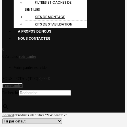
FILTRES ET CACHES DE
LENTILLES
KITS DE MONTAGE
KITS DE STABILISATION
A PROPOS DE NOUS
NOUS CONTACTER
0
0 Articles
voir panier
Votre panier est vide.
SOUS-TOTAL (TTC)
0,00
€
Commander
Recherche
×
Accueil
>
Produits identifiés “VW Amarok”