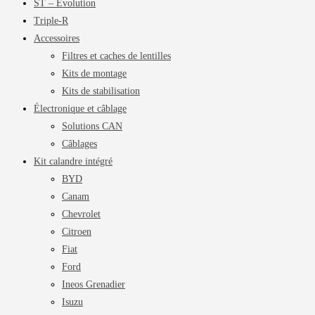
ST – Evolution
Triple-R
Accessoires
Filtres et caches de lentilles
Kits de montage
Kits de stabilisation
Électronique et câblage
Solutions CAN
Câblages
Kit calandre intégré
BYD
Canam
Chevrolet
Citroen
Fiat
Ford
Ineos Grenadier
Isuzu