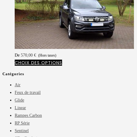
De
570,00
€
(Hors taxes)
CHOIX DES OPTIONS
Catégories
Air
Feux de travail
Glide
Linear
Rampes Carbon
RP Série
Sentinel