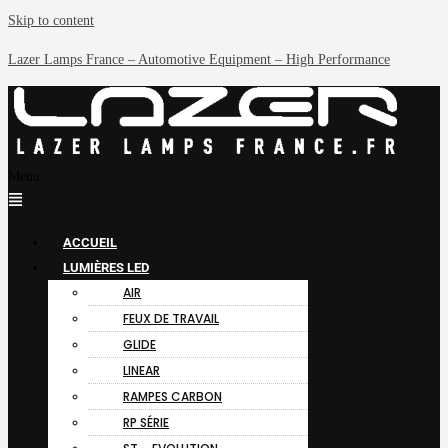
Skip to content
Lazer Lamps France – Automotive Equipment – High Performance
Menu
ACCUEIL
LUMIÈRES LED
AIR
FEUX DE TRAVAIL
GLIDE
LINEAR
RAMPES CARBON
RP SÉRIE