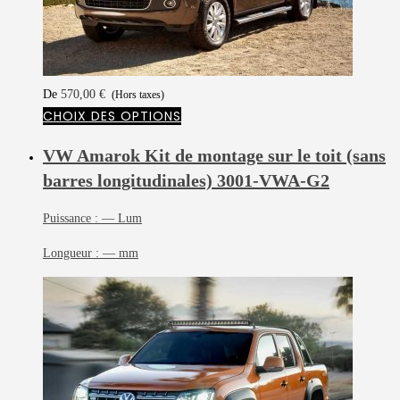
De
570,00
€
(Hors taxes)
CHOIX DES OPTIONS
VW Amarok Kit de montage sur le toit (sans
barres longitudinales)
3001-VWA-G2
Puissance :
— Lum
Longueur :
— mm