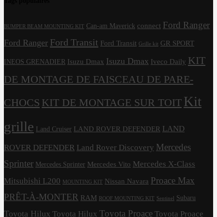
Tags populaires
Ford Ranger
connect
Can-am Maverick
BUMPER BEAM MOUNTING KIT
Ford Transit
Ford Ranger
Ford Transit
GR SPORT
Grille kit
KIT
Isuzu Dmax
Isuzu Dmax
Iveco Daily
INEOS GRENADIER
DE MONTAGE DE FAISCEAU DE PARE-
Kit
CHOCS
KIT DE MONTAGE SUR TOIT
grille
LAND
LAND ROVER DEFENDER
Land Cruiser
Mercedes
ROVER DEFENDER
Land Rover Discovery
Sprinter
Mercedes X-Class
Mercedes Vito
Mercedes Sprinter
Proace Max
Mitsubishi L200
Nissan Navara
MOUNTING KIT
PRÊT-À-MONTER
RAM
Subaru
ROOF MOUNTING KIT
Sentinel
Toyota Proace
Toyota Hilux
Toyota Hilux
Toyota Proace