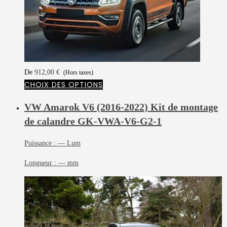
De
912,00
€
(Hors taxes)
CHOIX DES OPTIONS
VW Amarok V6 (2016-2022) Kit de montage
de calandre
GK-VWA-V6-G2-1
Puissance :
— Lum
Longueur :
— mm