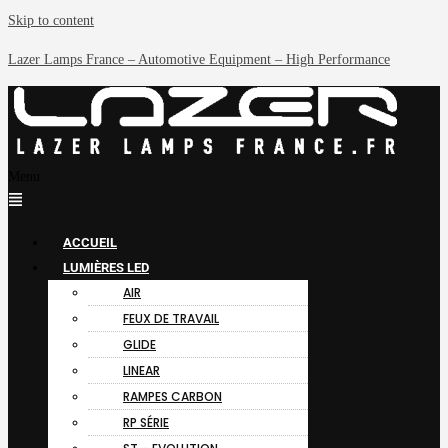
Skip to content
Lazer Lamps France – Automotive Equipment – High Performance
Menu
ACCUEIL
LUMIÈRES LED
AIR
FEUX DE TRAVAIL
GLIDE
LINEAR
RAMPES CARBON
RP SÉRIE