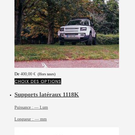
De
400,00
€
(Hors taxes)
CHOIX DES OPTIONS
Supports latéraux
1118K
Puissance :
— Lum
Longueur :
— mm