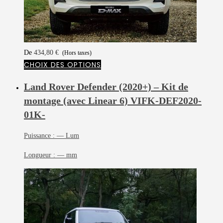
De
434,80
€
(Hors taxes)
CHOIX DES OPTIONS
Land Rover Defender (2020+) – Kit de
montage (avec Linear 6)
VIFK-DEF2020-
01K-
Puissance :
— Lum
Longueur :
— mm