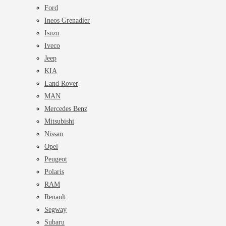
Ford
Ineos Grenadier
Isuzu
Iveco
Jeep
KIA
Land Rover
MAN
Mercedes Benz
Mitsubishi
Nissan
Opel
Peugeot
Polaris
RAM
Renault
Segway
Subaru