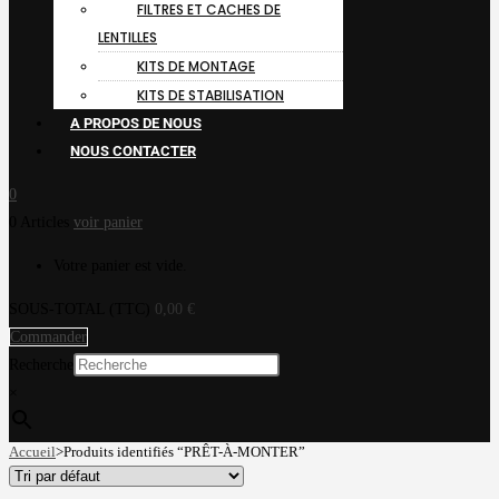
FILTRES ET CACHES DE
LENTILLES
KITS DE MONTAGE
KITS DE STABILISATION
A PROPOS DE NOUS
NOUS CONTACTER
0
0 Articles
voir panier
Votre panier est vide.
SOUS-TOTAL (TTC)
0,00
€
Commander
Recherche
×
Accueil
>
Produits identifiés “PRÊT-À-MONTER”