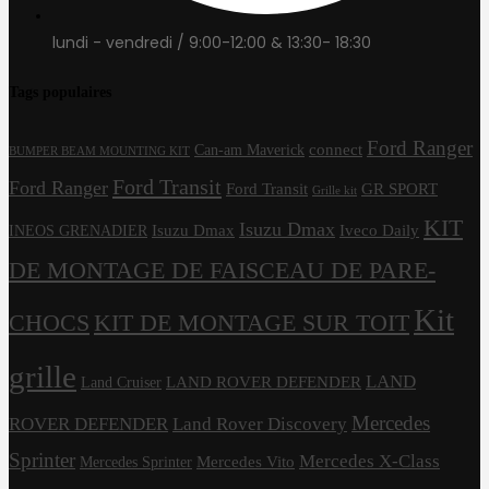
lundi - vendredi / 9:00-12:00 & 13:30- 18:30
Tags populaires
Ford Ranger
connect
Can-am Maverick
BUMPER BEAM MOUNTING KIT
Ford Transit
Ford Ranger
Ford Transit
GR SPORT
Grille kit
KIT
Isuzu Dmax
Isuzu Dmax
Iveco Daily
INEOS GRENADIER
DE MONTAGE DE FAISCEAU DE PARE-
Kit
CHOCS
KIT DE MONTAGE SUR TOIT
grille
LAND
LAND ROVER DEFENDER
Land Cruiser
Mercedes
ROVER DEFENDER
Land Rover Discovery
Sprinter
Mercedes X-Class
Mercedes Vito
Mercedes Sprinter