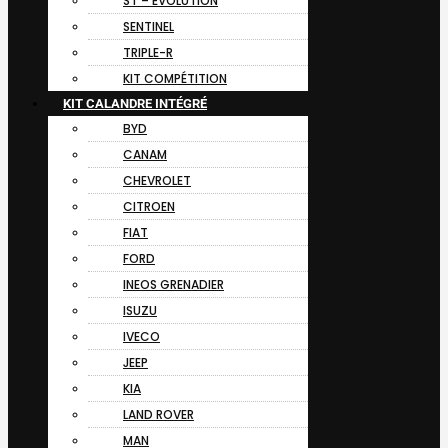
ST – EVOLUTION
SENTINEL
TRIPLE-R
KIT COMPÉTITION
KIT CALANDRE INTÉGRÉ
BYD
CANAM
CHEVROLET
CITROEN
FIAT
FORD
INEOS GRENADIER
ISUZU
IVECO
JEEP
KIA
LAND ROVER
MAN