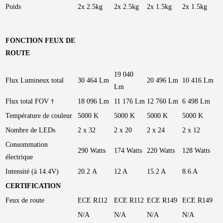
Poids
2x 2.5kg
2x 2.5kg
2x 1.5kg
2x 1.5kg
FONCTION FEUX DE
ROUTE
19 040
Flux Lumineux total
30 464 Lm
20 496 Lm
10 416 Lm
Lm
Flux total FOV †
18 096 Lm
11 176 Lm
12 760 Lm
6 498 Lm
Température de couleur
5000 K
5000 K
5000 K
5000 K
Nombre de LEDs
2 x 32
2 x 20
2 x 24
2 x 12
Consommation
290 Watts
174 Watts
220 Watts
128 Watts
électrique
Intensité (à 14.4V)
20.2 A
12 A
15.2 A
8.6 A
CERTIFICATION
Feux de route
ECE R112
ECE R112
ECE R149
ECE R149
N/A
N/A
N/A
N/A