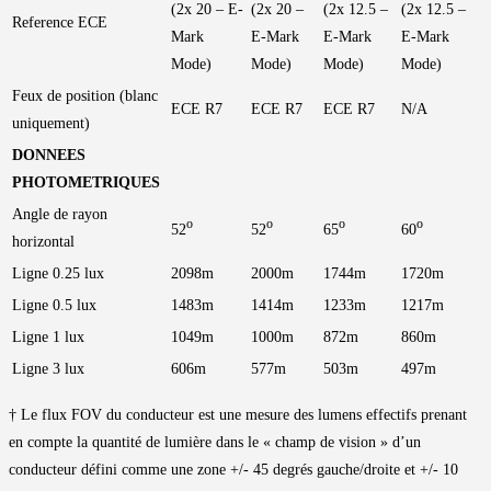
(2x 20 – E-
(2x 20 –
(2x 12.5 –
(2x 12.5 –
Reference ECE
Mark
E-Mark
E-Mark
E-Mark
Mode)
Mode)
Mode)
Mode)
Feux de position (blanc
ECE R7
ECE R7
ECE R7
N/A
uniquement)
DONNEES
PHOTOMETRIQUES
Angle de rayon
o
o
o
o
52
52
65
60
horizontal
Ligne 0.25 lux
2098m
2000m
1744m
1720m
Ligne 0.5 lux
1483m
1414m
1233m
1217m
Ligne 1 lux
1049m
1000m
872m
860m
Ligne 3 lux
606m
577m
503m
497m
† Le flux FOV du conducteur est une mesure des lumens effectifs prenant
en compte la quantité de lumière dans le « champ de vision » d’un
conducteur défini comme une zone +/- 45 degrés gauche/droite et +/- 10