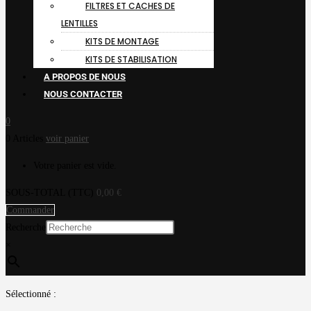
FILTRES ET CACHES DE
LENTILLES
KITS DE MONTAGE
KITS DE STABILISATION
A PROPOS DE NOUS
NOUS CONTACTER
0
0 Articles
voir panier
Votre panier est vide.
SOUS-TOTAL (TTC)
0,00
€
Commander
Recherche
×
Sélectionné :