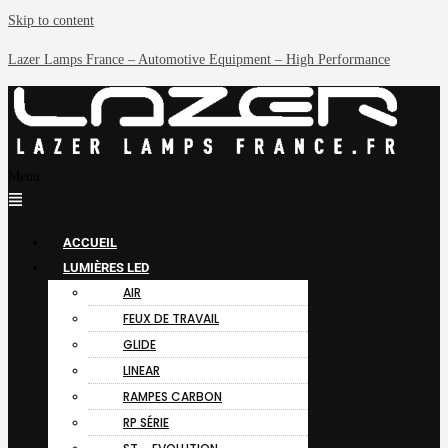
Skip to content
Lazer Lamps France – Automotive Equipment – High Performance
Menu
ACCUEIL
LUMIÈRES LED
AIR
FEUX DE TRAVAIL
GLIDE
LINEAR
RAMPES CARBON
RP SÉRIE