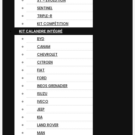
ST – EVOLUTION
SENTINEL
TRIPLE-R
KIT COMPÉTITION
KIT CALANDRE INTÉGRÉ
BYD
CANAM
CHEVROLET
CITROEN
FIAT
FORD
INEOS GRENADIER
ISUZU
IVECO
JEEP
KIA
LAND ROVER
MAN