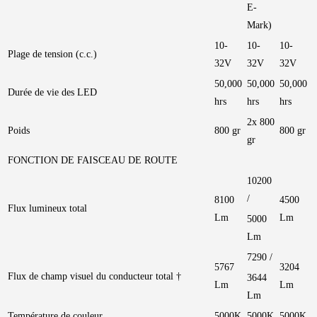
E-
Mark)
10-
10-
10-
Plage de tension (c.c.)
32V
32V
32V
50,000
50,000
50,000
Durée de vie des LED
hrs
hrs
hrs
2x 800
Poids
800 gr
800 gr
gr
FONCTION DE FAISCEAU DE ROUTE
10200
/
8100
4500
Flux lumineux total
Lm
Lm
5000
Lm
7290 /
5767
3204
Flux de champ visuel du conducteur total †
3644
Lm
Lm
Lm
Température de couleur
5000K
5000K
5000K