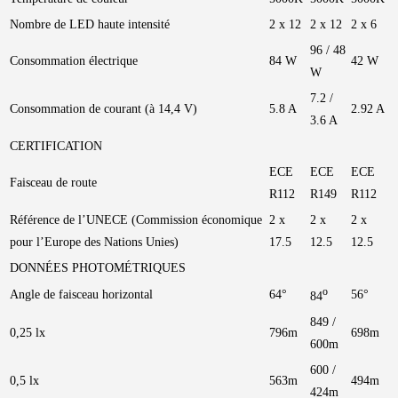
Nombre de LED haute intensité
2 x 12
2 x 12
2 x 6
96 / 48
Consommation électrique
84 W
42 W
W
7.2 /
Consommation de courant (à 14,4 V)
5.8 A
2.92 A
3.6 A
CERTIFICATION
ECE
ECE
ECE
Faisceau de route
R112
R149
R112
Référence de l’UNECE (Commission économique
2 x
2 x
2 x
pour l’Europe des Nations Unies)
17.5
12.5
12.5
DONNÉES PHOTOMÉTRIQUES
o
Angle de faisceau horizontal
64°
56°
84
849 /
0,25 lx
796m
698m
600m
600 /
0,5 lx
563m
494m
424m