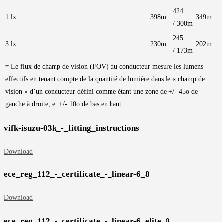
424
1 lx
398m
349m
/ 300m
245
3 lx
230m
202m
/ 173m
† Le flux de champ de vision (FOV) du conducteur mesure les lumens
effectifs en tenant compte de la quantité de lumière dans le « champ de
vision » d’un conducteur défini comme étant une zone de +/- 45o de
gauche à droite, et +/- 10o de bas en haut.
vifk-isuzu-03k_-_fitting_instructions
Download
ece_reg_112_-_certificate_-_linear-6_8
Download
ece_reg_112_-_certificate_-_linear-6_elite_8