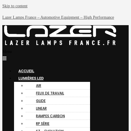
Skip to content
Lazer Lamps France – Automotive Equipment – High Performance
Menu
ACCUEIL
LUMIÈRES LED
AIR
FEUX DE TRAVAIL
GLIDE
LINEAR
RAMPES CARBON
RP SÉRIE