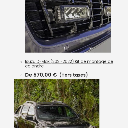
Isuzu D-Max (2021-2022) Kit de montage de
calandre
De
570,00
€
(Hors taxes)