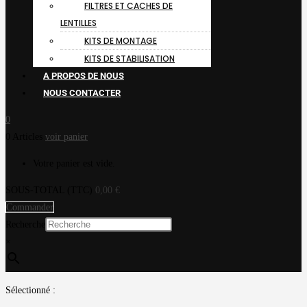
FILTRES ET CACHES DE
LENTILLES
KITS DE MONTAGE
KITS DE STABILISATION
A PROPOS DE NOUS
NOUS CONTACTER
0
0 Articles
voir panier
Votre panier est vide.
SOUS-TOTAL (TTC)
0,00
€
Commander
Recherche
×
Sélectionné :