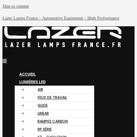
Skip to content
Lazer Lamps France – Automotive Equipment – High Performance
Menu
ACCUEIL
LUMIÈRES LED
AIR
FEUX DE TRAVAIL
GLIDE
LINEAR
RAMPES CARBON
RP SÉRIE