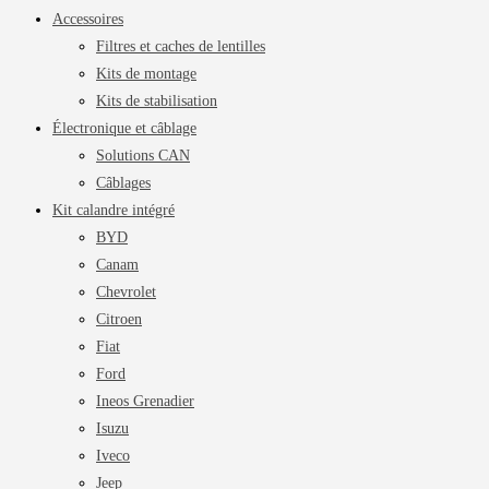
Accessoires
Filtres et caches de lentilles
Kits de montage
Kits de stabilisation
Électronique et câblage
Solutions CAN
Câblages
Kit calandre intégré
BYD
Canam
Chevrolet
Citroen
Fiat
Ford
Ineos Grenadier
Isuzu
Iveco
Jeep