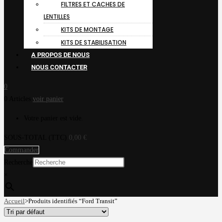
FILTRES ET CACHES DE
LENTILLES
KITS DE MONTAGE
KITS DE STABILISATION
A PROPOS DE NOUS
NOUS CONTACTER
0
0 Articles
voir panier
Votre panier est vide.
SOUS-TOTAL (TTC)
0,00
€
Commander
Recherche
×
Accueil
>
Produits identifiés “Ford Transit”