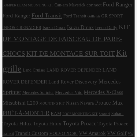
Ford Ranger
connect
Can-am Maverick
BUMPER BEAM MOUNTING KIT
Ford Transit
Ford Ranger
Ford Transit
GR SPORT
Grille kit
KIT
Isuzu Dmax
Isuzu Dmax
Iveco Daily
INEOS GRENADIER
DE MONTAGE DE FAISCEAU DE PARE-
Kit
CHOCS
KIT DE MONTAGE SUR TOIT
grille
LAND
LAND ROVER DEFENDER
Land Cruiser
Mercedes
ROVER DEFENDER
Land Rover Discovery
Sprinter
Mercedes X-Class
Mercedes Vito
Mercedes Sprinter
Proace Max
Mitsubishi L200
Nissan Navara
MOUNTING KIT
PRÊT-À-MONTER
RAM
Subaru
ROOF MOUNTING KIT
Sentinel
Toyota Proace
Toyota Hilux
Toyota Hilux
Toyota Proace
Transit Custom
VW Amarok
VW Golf
transit
VOLVO XC90
VW