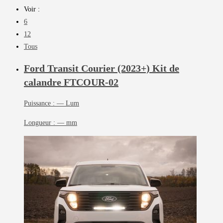
Voir :
6
12
Tous
Ford Transit Courier (2023+) Kit de
calandre
FTCOUR-02
Puissance :
— Lum
Longueur :
— mm