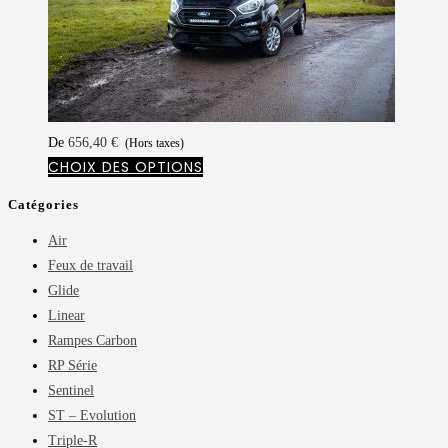
De
656,40
€
(Hors taxes)
CHOIX DES OPTIONS
Catégories
Air
Feux de travail
Glide
Linear
Rampes Carbon
RP Série
Sentinel
ST – Evolution
Triple-R