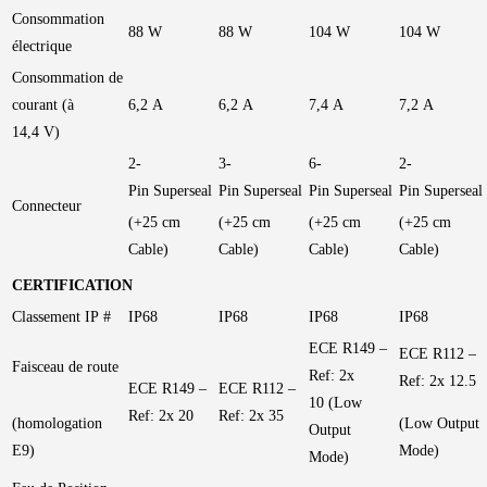
Consommation
88 W
88 W
104 W
104 W
électrique
Consommation de
courant (à
6,2 A
6,2 A
7,4 A
7,2 A
14,4 V)
2-
3-
6-
2-
Pin Superseal
Pin Superseal
Pin Superseal
Pin Superseal
Connecteur
(+25 cm
(+25 cm
(+25 cm
(+25 cm
Cable)
Cable)
Cable)
Cable)
CERTIFICATION
Classement IP #
IP68
IP68
IP68
IP68
ECE R149 –
ECE R112 –
Faisceau de route
Ref: 2x
Ref: 2x 12.5
ECE R149 –
ECE R112 –
10 (Low
Ref: 2x 20
Ref: 2x 35
(homologation
(Low Output
Output
E9)
Mode)
Mode)