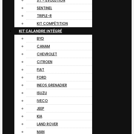
ST – EVOLUTION
SENTINEL
TRIPLE-R
KIT COMPÉTITION
KIT CALANDRE INTÉGRÉ
BYD
CANAM
CHEVROLET
CITROEN
FIAT
FORD
INEOS GRENADIER
ISUZU
IVECO
JEEP
KIA
LAND ROVER
MAN