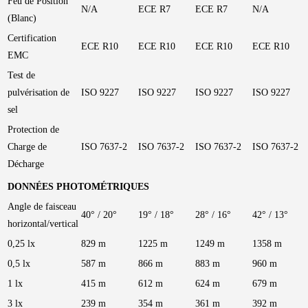
Feu de Position
N/A
ECE R7
ECE R7
N/A
(Blanc)
Certification
ECE R10
ECE R10
ECE R10
ECE R10
EMC
Test de
pulvérisation de
ISO 9227
ISO 9227
ISO 9227
ISO 9227
sel
Protection de
Charge de
ISO 7637-2
ISO 7637-2
ISO 7637-2
ISO 7637-2
Décharge
DONNÉES PHOTOMÉTRIQUES
Angle de faisceau
40° / 20°
19° / 18°
28° / 16°
42° / 13°
horizontal/vertical
0,25 lx
829 m
1225 m
1249 m
1358 m
0,5 lx
587 m
866 m
883 m
960 m
1 lx
415 m
612 m
624 m
679 m
3 lx
239 m
354 m
361 m
392 m