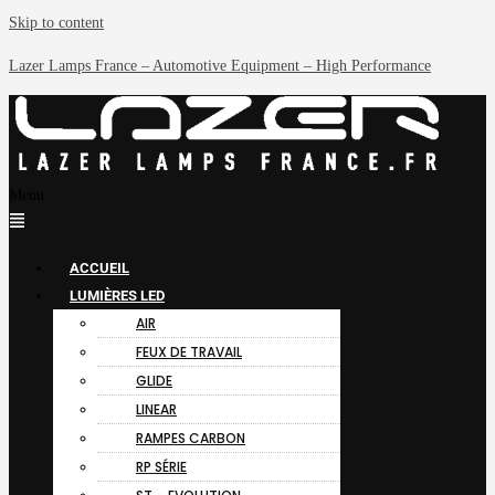
Skip to content
Lazer Lamps France – Automotive Equipment – High Performance
Menu
ACCUEIL
LUMIÈRES LED
AIR
FEUX DE TRAVAIL
GLIDE
LINEAR
RAMPES CARBON
RP SÉRIE