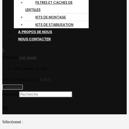
FILTRES ET CACHES DE
LENTILLES
KITS DE MONTAGE
KITS DE STABILISATION
A PROPOS DE NOUS
NOUS CONTACTER
0
0 Articles
voir panier
Votre panier est vide.
SOUS-TOTAL (TTC)
0,00
€
Commander
Recherche
×
Sélectionné :