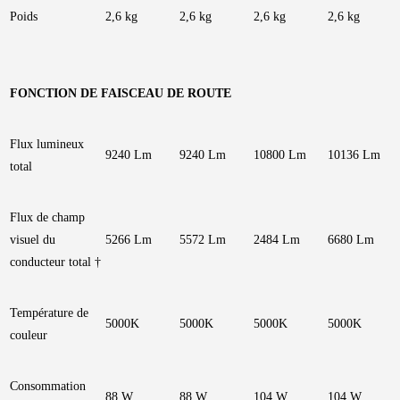
Poids
2,6 kg
2,6 kg
2,6 kg
2,6 kg
FONCTION DE FAISCEAU DE ROUTE
Flux lumineux
9240 Lm
9240 Lm
10800 Lm
10136 Lm
total
Flux de champ
visuel du
5266 Lm
5572 Lm
2484 Lm
6680 Lm
conducteur total †
Température de
5000K
5000K
5000K
5000K
couleur
Consommation
88 W
88 W
104 W
104 W