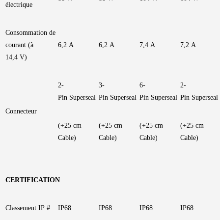
électrique
Consommation de
courant (à
6,2 A
6,2 A
7,4 A
7,2 A
14,4 V)
2-
3-
6-
2-
Pin Superseal
Pin Superseal
Pin Superseal
Pin Superseal
Connecteur
(+25 cm
(+25 cm
(+25 cm
(+25 cm
Cable)
Cable)
Cable)
Cable)
CERTIFICATION
Classement IP #
IP68
IP68
IP68
IP68