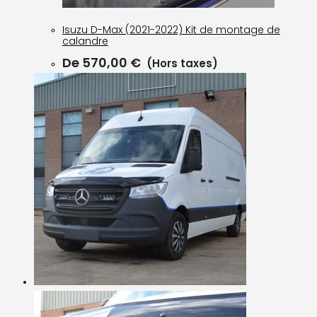
Isuzu D-Max (2021-2022) Kit de montage de
calandre
De
570,00
€
(Hors taxes)