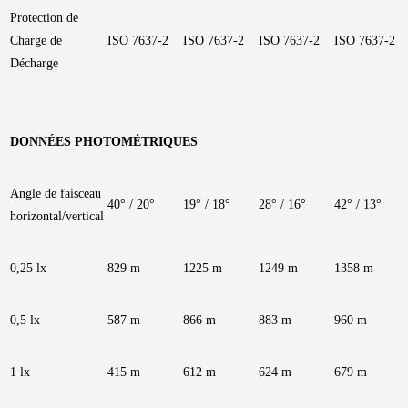
Protection de
Charge de
ISO 7637-2
ISO 7637-2
ISO 7637-2
ISO 7637-2
Décharge
DONNÉES PHOTOMÉTRIQUES
Angle de faisceau
40° / 20°
19° / 18°
28° / 16°
42° / 13°
horizontal/vertical
0,25 lx
829 m
1225 m
1249 m
1358 m
0,5 lx
587 m
866 m
883 m
960 m
1 lx
415 m
612 m
624 m
679 m