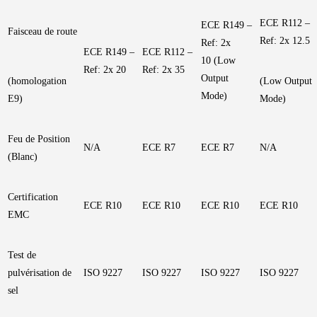
ECE R112 –
ECE R149 –
Faisceau de route
Ref: 2x 12.5
Ref: 2x
ECE R149 –
ECE R112 –
10 (Low
Ref: 2x 20
Ref: 2x 35
Output
(homologation
(Low Output
Mode)
E9)
Mode)
Feu de Position
N/A
ECE R7
ECE R7
N/A
(Blanc)
Certification
ECE R10
ECE R10
ECE R10
ECE R10
EMC
Test de
pulvérisation de
ISO 9227
ISO 9227
ISO 9227
ISO 9227
sel