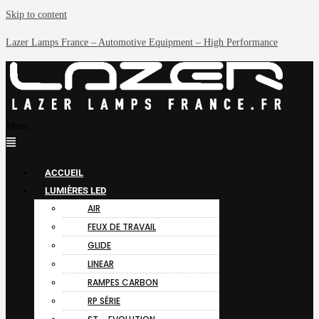
Skip to content
Lazer Lamps France – Automotive Equipment – High Performance
Menu
ACCUEIL
LUMIÈRES LED
AIR
FEUX DE TRAVAIL
GLIDE
LINEAR
RAMPES CARBON
RP SÉRIE