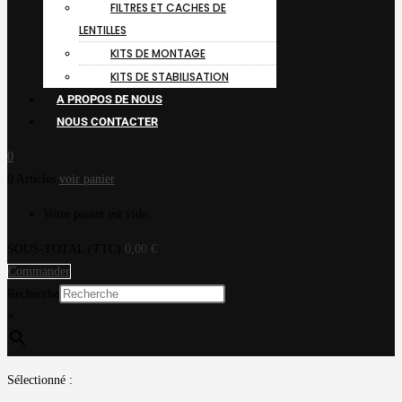
FILTRES ET CACHES DE
LENTILLES
KITS DE MONTAGE
KITS DE STABILISATION
A PROPOS DE NOUS
NOUS CONTACTER
0
0 Articles
voir panier
Votre panier est vide.
SOUS-TOTAL (TTC)
0,00
€
Commander
Recherche
×
Sélectionné :