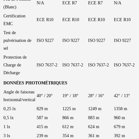
N/A
ECE R7
ECE R7
N/A
(Blanc)
Certification
ECE R10
ECE R10
ECE R10
ECE R10
EMC
Test de
pulvérisation de
ISO 9227
ISO 9227
ISO 9227
ISO 9227
sel
Protection de
Charge de
ISO 7637-2
ISO 7637-2
ISO 7637-2
ISO 7637-2
Décharge
DONNÉES PHOTOMÉTRIQUES
Angle de faisceau
40° / 20°
19° / 18°
28° / 16°
42° / 13°
horizontal/vertical
0,25 lx
829 m
1225 m
1249 m
1358 m
0,5 lx
587 m
866 m
883 m
960 m
1 lx
415 m
612 m
624 m
679 m
3 lx
239 m
354 m
361 m
392 m