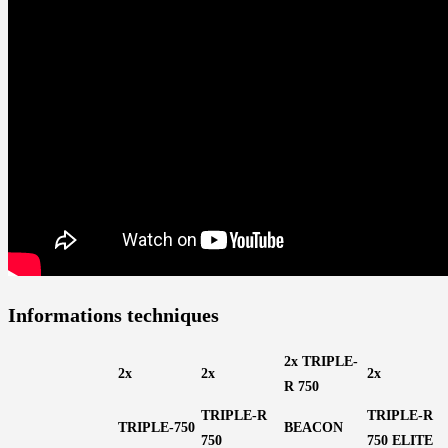
Informations techniques
2x TRIPLE-
2x
2x
2x
R 750
TRIPLE-R
TRIPLE-R
TRIPLE-750
BEACON
750
750 ELITE