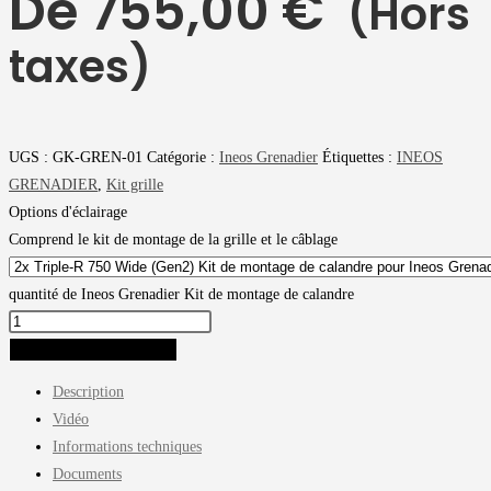
De
755,00
€
(Hors
taxes)
UGS :
GK-GREN-01
Catégorie :
Ineos Grenadier
Étiquettes :
INEOS
GRENADIER
,
Kit grille
Options d'éclairage
Comprend le kit de montage de la grille et le câblage
quantité de Ineos Grenadier Kit de montage de calandre
AJOUTER AU PANIER
Description
Vidéo
Informations techniques
Documents