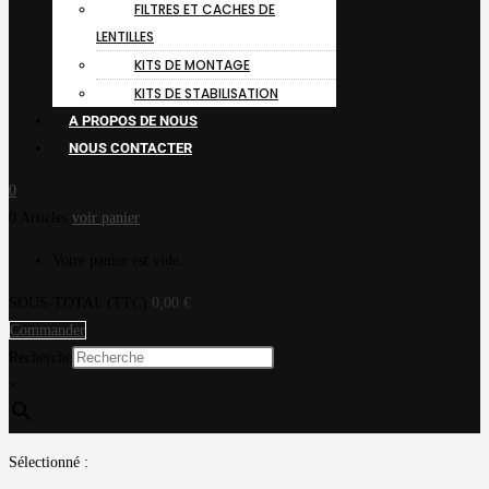
FILTRES ET CACHES DE
LENTILLES
KITS DE MONTAGE
KITS DE STABILISATION
A PROPOS DE NOUS
NOUS CONTACTER
0
0 Articles
voir panier
Votre panier est vide.
SOUS-TOTAL (TTC)
0,00
€
Commander
Recherche
×
Sélectionné :