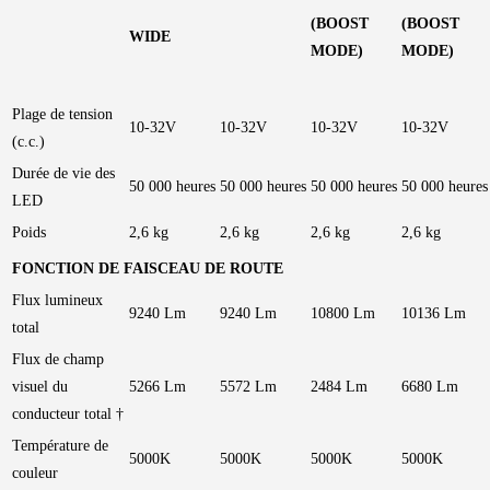
(BOOST
(BOOST
WIDE
MODE)
MODE)
Plage de tension
10-32V
10-32V
10-32V
10-32V
(c.c.)
Durée de vie des
50 000 heures
50 000 heures
50 000 heures
50 000 heures
LED
Poids
2,6 kg
2,6 kg
2,6 kg
2,6 kg
FONCTION DE FAISCEAU DE ROUTE
Flux lumineux
9240 Lm
9240 Lm
10800 Lm
10136 Lm
total
Flux de champ
visuel du
5266 Lm
5572 Lm
2484 Lm
6680 Lm
conducteur total †
Température de
5000K
5000K
5000K
5000K
couleur