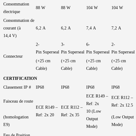
Consommation
88 W
88 W
104 W
104 W
électrique
Consommation de
courant (à
6,2 A
6,2 A
7,4 A
7,2 A
14,4 V)
2-
3-
6-
2-
Pin Superseal
Pin Superseal
Pin Superseal
Pin Superseal
Connecteur
(+25 cm
(+25 cm
(+25 cm
(+25 cm
Cable)
Cable)
Cable)
Cable)
CERTIFICATION
Classement IP #
IP68
IP68
IP68
IP68
ECE R149 –
ECE R112 –
Faisceau de route
Ref: 2x
Ref: 2x 12.5
ECE R149 –
ECE R112 –
10 (Low
Ref: 2x 20
Ref: 2x 35
(homologation
(Low Output
Output
E9)
Mode)
Mode)
Feu de Position