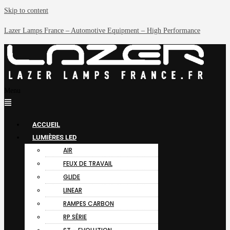
Skip to content
Lazer Lamps France – Automotive Equipment – High Performance
Menu
ACCUEIL
LUMIÈRES LED
AIR
FEUX DE TRAVAIL
GLIDE
LINEAR
RAMPES CARBON
RP SÉRIE