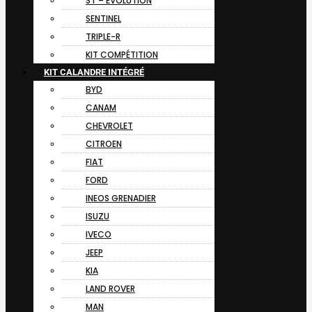
ST – EVOLUTION
SENTINEL
TRIPLE-R
KIT COMPÉTITION
KIT CALANDRE INTÉGRÉ
BYD
CANAM
CHEVROLET
CITROEN
FIAT
FORD
INEOS GRENADIER
ISUZU
IVECO
JEEP
KIA
LAND ROVER
MAN