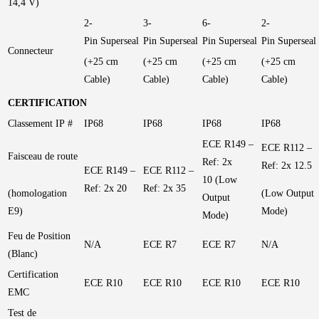
14,4 V)
2-
3-
6-
2-
Pin Superseal
Pin Superseal
Pin Superseal
Pin Superseal
Connecteur
(+25 cm
(+25 cm
(+25 cm
(+25 cm
Cable)
Cable)
Cable)
Cable)
CERTIFICATION
Classement IP #
IP68
IP68
IP68
IP68
ECE R149 –
ECE R112 –
Faisceau de route
Ref: 2x
Ref: 2x 12.5
ECE R149 –
ECE R112 –
10 (Low
Ref: 2x 20
Ref: 2x 35
(homologation
(Low Output
Output
E9)
Mode)
Mode)
Feu de Position
N/A
ECE R7
ECE R7
N/A
(Blanc)
Certification
ECE R10
ECE R10
ECE R10
ECE R10
EMC
Test de