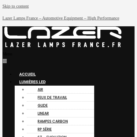
Skip to content
Lazer Lamps France – Automotive Equipment – High Performance
Menu
ACCUEIL
LUMIÈRES LED
AIR
FEUX DE TRAVAIL
GLIDE
LINEAR
RAMPES CARBON
RP SÉRIE