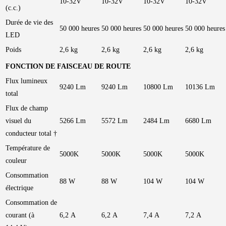
10-32V
10-32V
10-32V
10-32V
(c.c.)
Durée de vie des
50 000 heures
50 000 heures
50 000 heures
50 000 heures
LED
Poids
2,6 kg
2,6 kg
2,6 kg
2,6 kg
FONCTION DE FAISCEAU DE ROUTE
Flux lumineux
9240 Lm
9240 Lm
10800 Lm
10136 Lm
total
Flux de champ
visuel du
5266 Lm
5572 Lm
2484 Lm
6680 Lm
conducteur total †
Température de
5000K
5000K
5000K
5000K
couleur
Consommation
88 W
88 W
104 W
104 W
électrique
Consommation de
courant (à
6,2 A
6,2 A
7,4 A
7,2 A