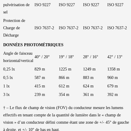
pulvérisation de
ISO 9227
ISO 9227
ISO 9227
ISO 9227
sel
Protection de
Charge de
ISO 7637-2
ISO 7637-2
ISO 7637-2
ISO 7637-2
Décharge
DONNÉES PHOTOMÉTRIQUES
Angle de faisceau
40° / 20°
19° / 18°
28° / 16°
42° / 13°
horizontal/vertical
0,25 lx
829 m
1225 m
1249 m
1358 m
0,5 lx
587 m
866 m
883 m
960 m
1 lx
415 m
612 m
624 m
679 m
3 lx
239 m
354 m
361 m
392 m
† – Le flux de champ de vision (FOV) du conducteur mesure les lumens
effectifs en tenant compte de la quantité de lumière dans le « champ de
vision » d’un conducteur défini comme étant une zone de +/- 45° de gauche
à droite, et +/- 10° de bas en haut.