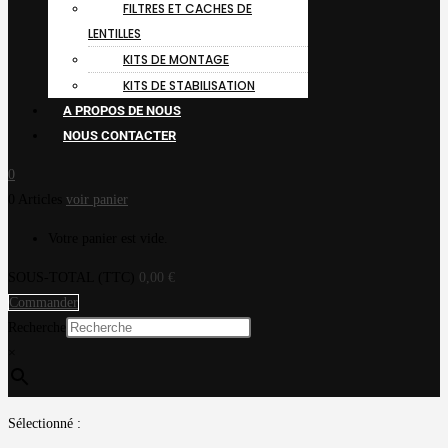
FILTRES ET CACHES DE
LENTILLES
KITS DE MONTAGE
KITS DE STABILISATION
A PROPOS DE NOUS
NOUS CONTACTER
0
0 Articles
voir panier
Votre panier est vide.
SOUS-TOTAL (TTC)
0,00
€
Commander
Recherche
×
Sélectionné :