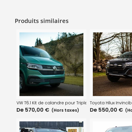
Produits similaires
VW T6.1 Kit de calandre pour Triple-R 750
Toyota Hilux Invinc
De
570,00
€
De
550,00
€
(Hors taxes)
(Ho