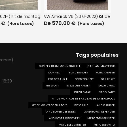
ntage sur calandre
021+) Kit de montage de pare-choc
VW Amarok V6 (2016-2022) Kit de monta
0
€
De
570,00
€
(Hors taxes)
(Hors taxes)
Tags populaires
France)
BUMPER BEAM MOUNTING KIT
CAN-AM MAVERICK
CONNECT
FORD RANGER
FORD RANGER
FORD TRANSIT
FORD TRANSIT
GRILLE KIT
- 18:30
GR SPORT
INEOS GRENADIER
ISUZU DMAX
ISUZU DMAX
IVECO DAILY
KIT DE MONTAGE DE FAISCEAU DE PARE-CHOCS
KIT DE MONTAGE SUR TOIT
KIT GRILLE
LAND CRUISER
LAND ROVER DEFENDER
LAND ROVER DEFENDER
LAND ROVER DISCOVERY
MERCEDES SPRINTER
MERCEDES SPRINTER
MERCEDES VITO