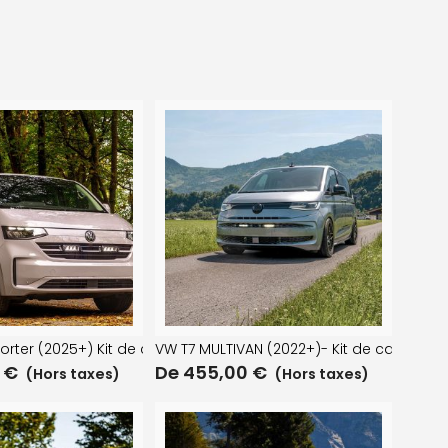
dre
rter (2025+) Kit de calandre – Triple-R 750
VW T7 MULTIVAN (2022+)- Kit de calandre
0
€
De
455,00
€
(Hors taxes)
(Hors taxes)