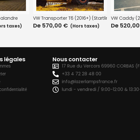
on) Kit de montage sur calandre
calandre
VW Transporter T6 (2016+) (Startline) Kit de mo
VW Caddy (2
De
570,00
€
De
520,0
rs taxes)
(Hors taxes)
s légales
Nous contacter
17 Rue du Vercors 69960 CORBAS (
ommes
+33 4 72 28 48 00
ter
info@lazerlampsfrance.fr
e
lundi - vendredi / 9:00-12:00 & 13:30
confidentialité