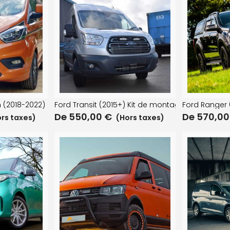
e
 (2018-2022) – Kit calandre
Ford Transit (2015+) Kit de montage sur calandr
Ford Ranger 
De
550,00
€
De
570,0
rs taxes)
(Hors taxes)