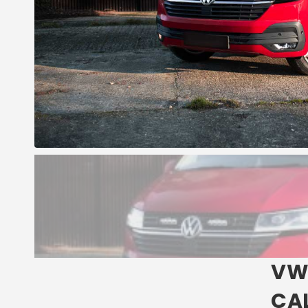
VW 
CA