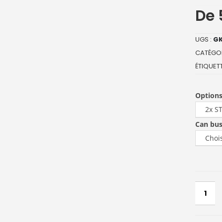
De
UGS :
GK
CATÉGOR
ÉTIQUETT
Options
Can bu