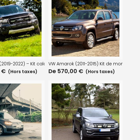
e
(2019-2022) – Kit calandre
VW Amarok (2011-2015) Kit de montage d
0
€
De
570,00
€
(Hors taxes)
(Hors taxes)