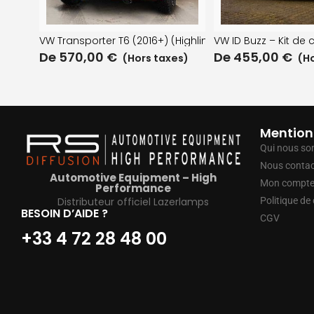
VW Transporter T6 (2016+) (Highline / Trendline / Editi
VW ID Buzz – Kit de 
De
570,00
€
De
455,00
€
(Hors taxes)
(Ho
Mention
Qui nous s
Nous contac
Automotive Equipment – High
Mon compt
Performance
Distributeur officiel Lazerlamps
Politique de 
BESOIN D’AIDE ?
CGV
+33 4 72 28 48 00