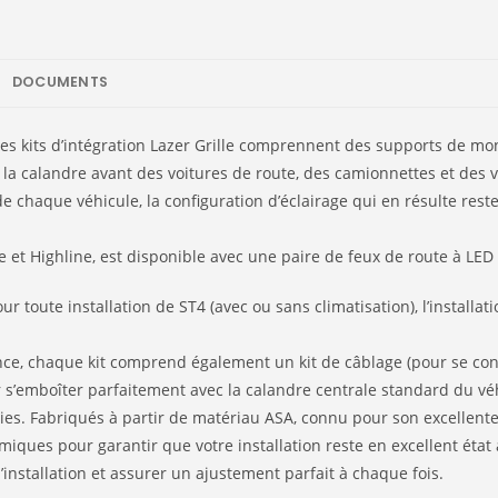
DOCUMENTS
é, les kits d’intégration Lazer Grille comprennent des supports de
a calandre avant des voitures de route, des camionnettes et des véh
e chaque véhicule, la configuration d’éclairage qui en résulte rest
e et Highline, est disponible avec une paire de feux de route à LED 
ur toute installation de ST4 (avec ou sans climatisation), l’install
ance, chaque kit comprend également un kit de câblage (pour se co
 s’emboîter parfaitement avec la calandre centrale standard du véh
es. Fabriqués à partir de matériau ASA, connu pour son excellente r
imiques pour garantir que votre installation reste en excellent ét
’installation et assurer un ajustement parfait à chaque fois.