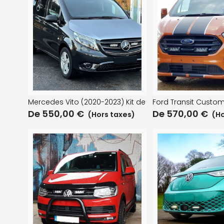
Mercedes Vito (2020-2023) Kit de montage de calandr
Ford Transit Custom
De
550,00
€
De
570,00
€
(Hors taxes)
(Ho