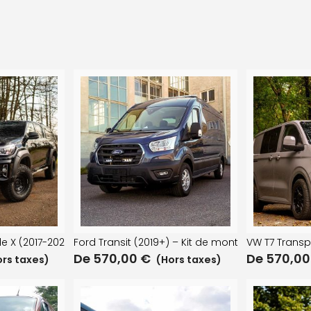
ible X (2017-2020) Kit de montage de calandre ST4 EVO
Ford Transit (2019+) – Kit de montage sur calan
VW T7 Transpo
De
570,00
€
De
570,0
rs taxes)
(Hors taxes)