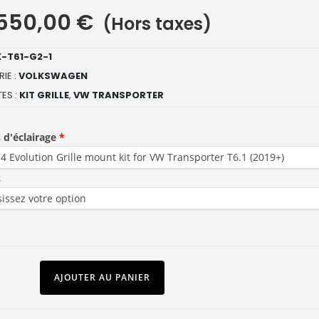
550,00
€
(Hors taxes)
-T61-G2-1
IE :
VOLKSWAGEN
ES :
KIT GRILLE
,
VW TRANSPORTER
 d'éclairage
s
AJOUTER AU PANIER