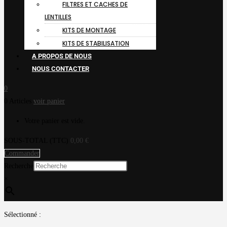
FILTRES ET CACHES DE
LENTILLES
KITS DE MONTAGE
KITS DE STABILISATION
A PROPOS DE NOUS
NOUS CONTACTER
0
0 Articles
voir panier
Votre panier est vide.
SOUS-TOTAL (TTC)
0,00
€
Commander
Recherche
×
Sélectionné :