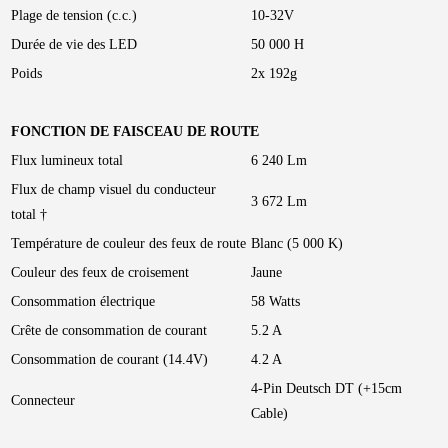
Plage de tension (c.c.)
10-32V
Durée de vie des LED
50 000 H
Poids
2x 192g
FONCTION DE FAISCEAU DE ROUTE
Flux lumineux total
6 240 Lm
Flux de champ visuel du conducteur
3 672 Lm
total †
Température de couleur des feux de route
Blanc (5 000 K)
Couleur des feux de croisement
Jaune
Consommation électrique
58 Watts
Crête de consommation de courant
5.2 A
Consommation de courant (14.4V)
4.2 A
4-Pin Deutsch DT (+15cm
Connecteur
Cable)