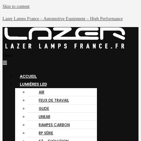
Skip to content
Lazer Lamps France – Automotive Equipment – High Performance
Menu
ACCUEIL
LUMIÈRES LED
AIR
FEUX DE TRAVAIL
GLIDE
LINEAR
RAMPES CARBON
RP SÉRIE