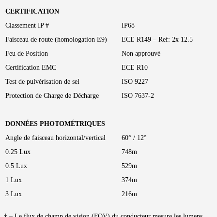
CERTIFICATION
Classement IP #
IP68
Faisceau de route (homologation E9)
ECE R149 – Ref: 2x 12.5
Feu de Position
Non approuvé
Certification EMC
ECE R10
Test de pulvérisation de sel
ISO 9227
Protection de Charge de Décharge
ISO 7637-2
DONNÉES PHOTOMÉTRIQUES
Angle de faisceau horizontal/vertical
60° / 12°
0.25 Lux
748m
0.5 Lux
529m
1 Lux
374m
3 Lux
216m
† – Le flux de champ de vision (FOV) du conducteur mesure les lumens