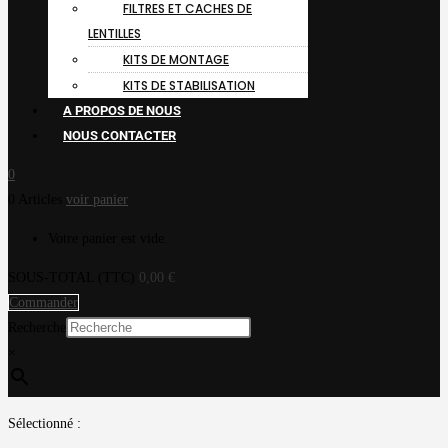
FILTRES ET CACHES DE
LENTILLES
KITS DE MONTAGE
KITS DE STABILISATION
A PROPOS DE NOUS
NOUS CONTACTER
0
0 Articles
voir panier
Votre panier est vide.
SOUS-TOTAL (TTC)
0,00
€
Commander
Recherche
×
Sélectionné :