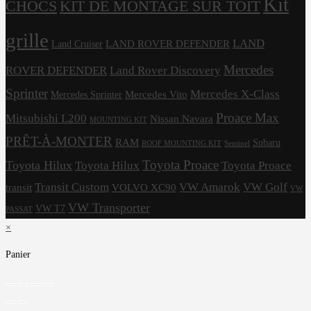
Kit
CHOCS
KIT DE MONTAGE SUR TOIT
grille
LAND
LAND ROVER DEFENDER
Land Cruiser
Mercedes
ROVER DEFENDER
Land Rover Discovery
Sprinter
Mercedes X-Class
Mercedes Vito
Mercedes Sprinter
Proace Max
Mitsubishi L200
Nissan Navara
MOUNTING KIT
PRÊT-À-MONTER
RAM
Subaru
ROOF MOUNTING KIT
Sentinel
Toyota Proace
Toyota Hilux
Toyota Hilux
Toyota Proace
Transit Custom
VW Amarok
VW Golf
transit
VOLVO XC90
VW
VW Transporter
VW T7
PASSAT
×
Panier