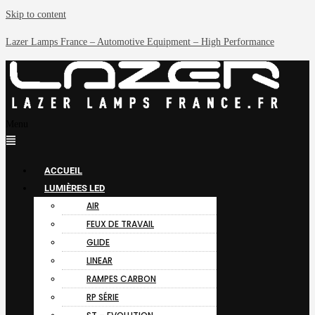
Skip to content
Lazer Lamps France – Automotive Equipment – High Performance
Menu
ACCUEIL
LUMIÈRES LED
AIR
FEUX DE TRAVAIL
GLIDE
LINEAR
RAMPES CARBON
RP SÉRIE