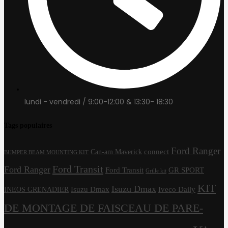
lundi - vendredi / 9:00-12:00 & 13:30- 18:30
Tags populaires
Ford Ranger
connect
Can-am Maverick
BUMPER BEAM MOUNTING KIT
Ford Transit
Ford Ranger
Ford Transit
GR SPORT
Grille kit
KIT
Isuzu Dmax
Isuzu Dmax
Iveco Daily
INEOS GRENADIER
DE MONTAGE DE FAISCEAU DE PARE-