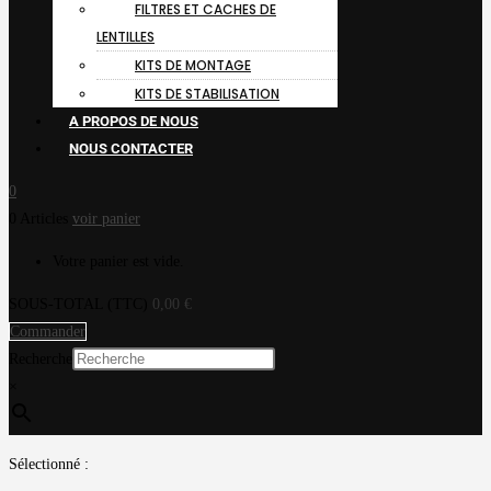
FILTRES ET CACHES DE
LENTILLES
KITS DE MONTAGE
KITS DE STABILISATION
A PROPOS DE NOUS
NOUS CONTACTER
0
0 Articles
voir panier
Votre panier est vide.
SOUS-TOTAL (TTC)
0,00
€
Commander
Recherche
×
Sélectionné :