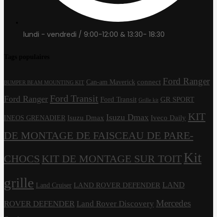
lundi - vendredi / 9:00-12:00 & 13:30- 18:30
Tags populaires
Ford Ranger
connect
Can-am Maverick
BUMPER BEAM MOUNTING KIT
Ford Transit
Ford Ranger
Ford Transit
GR SPORT
Grille kit
KIT
Isuzu Dmax
Isuzu Dmax
Iveco Daily
INEOS GRENADIER
DE MONTAGE DE FAISCEAU DE PARE-
Kit
CHOCS
KIT DE MONTAGE SUR TOIT
grille
LAND
LAND ROVER DEFENDER
Land Cruiser
Mercedes
ROVER DEFENDER
Land Rover Discovery