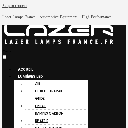
Skip to content
Lazer Lamps France – Automotive Equipment – High Performance
Menu
ACCUEIL
LUMIÈRES LED
AIR
FEUX DE TRAVAIL
GLIDE
LINEAR
RAMPES CARBON
RP SÉRIE