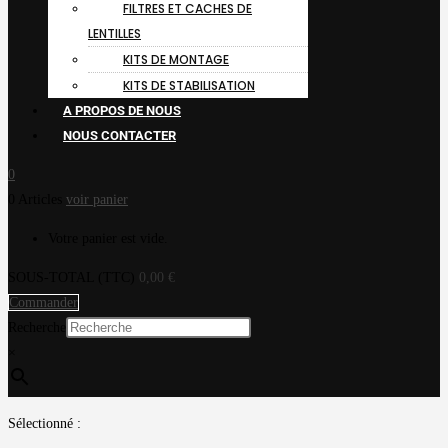
FILTRES ET CACHES DE
LENTILLES
KITS DE MONTAGE
KITS DE STABILISATION
A PROPOS DE NOUS
NOUS CONTACTER
0
0 Articles
voir panier
Votre panier est vide.
SOUS-TOTAL (TTC)
0,00
€
Commander
Recherche
×
Sélectionné :