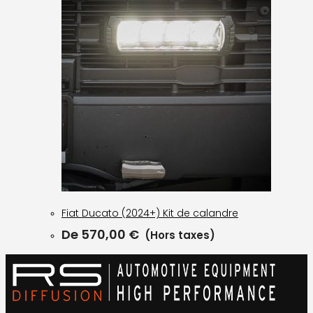
Fiat Ducato (2024+) Kit de calandre
De
570,00
€
(Hors taxes)