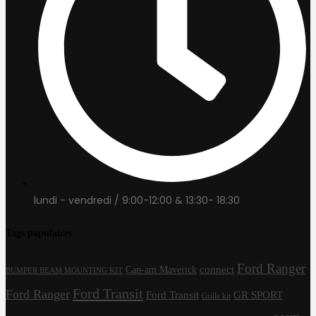
lundi - vendredi / 9:00-12:00 & 13:30- 18:30
Tags populaires
Ford Ranger
connect
Can-am Maverick
BUMPER BEAM MOUNTING KIT
Ford Transit
Ford Ranger
Ford Transit
GR SPORT
Grille kit