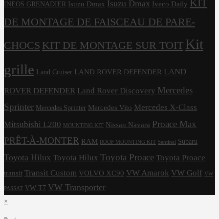
KIT
Isuzu Dmax
Isuzu Dmax
Iveco Daily
INEOS GRENADIER
DE MONTAGE DE FAISCEAU DE PARE-
Kit
CHOCS
KIT DE MONTAGE SUR TOIT
grille
LAND
LAND ROVER DEFENDER
Land Cruiser
Mercedes
ROVER DEFENDER
Land Rover Discovery
Sprinter
Mercedes X-Class
Mercedes Vito
Mercedes Sprinter
Proace Max
Mitsubishi L200
Nissan Navara
MOUNTING KIT
PRÊT-À-MONTER
RAM
Subaru
ROOF MOUNTING KIT
Sentinel
Toyota Proace
Toyota Hilux
Toyota Hilux
Toyota Proace
Transit Custom
VW Amarok
VW Golf
transit
VOLVO XC90
VW
VW Transporter
VW T7
PASSAT
×