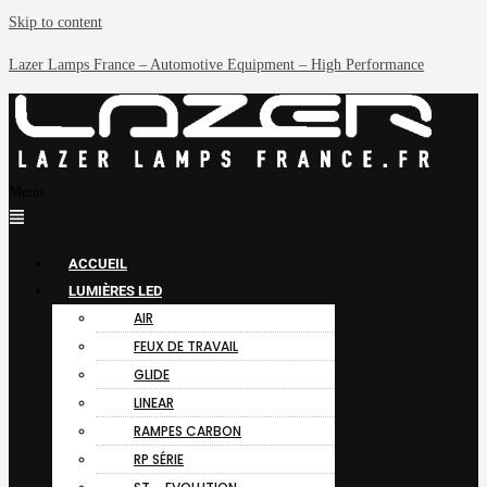
Skip to content
Lazer Lamps France – Automotive Equipment – High Performance
Menu
ACCUEIL
LUMIÈRES LED
AIR
FEUX DE TRAVAIL
GLIDE
LINEAR
RAMPES CARBON
RP SÉRIE