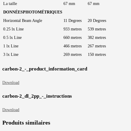
La taille
67 mm
67 mm
DONNÉESPHOTOMÉTRIQUES
Horizontal Beam Angle
11 Degrees
20 Degrees
0.25 lx Line
933 metres
539 metres
0.5 lx Line
660 metres
382 metres
1 lx Line
466 metres
267 metres
3 lx Line
269 metres
150 metres
carbon-2_-_product_information_card
Download
carbon-2_dl_2pp_-_instructions
Download
Produits similaires