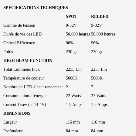
SPÉCIFICATIONS TECHNIQUES
SPOT
REEDED
Gamme de tension
9-32V
9-32V
Durée de vie des LED
50,000 heures
50,000 heures
Optical Efficiency
96%
96%
Poids
230 gr
230 gr
HIGH BEAM FUNCTION
Total Luminous Flux
2255 Lm
2255 Lm
Température de couleur
5000K
5000K
Nombre de LED à haut rendement
2
2
Consommation d’énergie
22 Watts
22 Watts
Current Draw (at 14.4V)
1.5 Amps
1.5 Amps
DIMENSIONS
Largeur
116 mm
116 mm
Profondeur
84 mm
84 mm