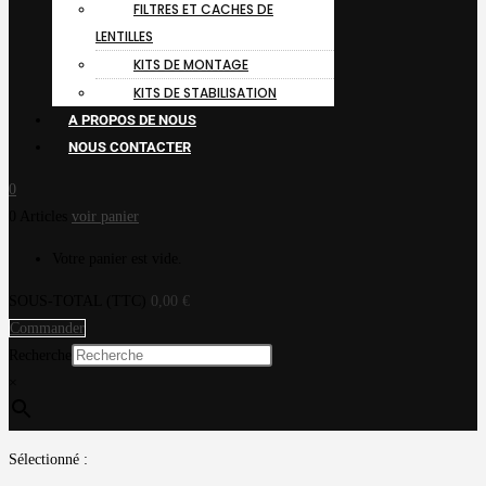
FILTRES ET CACHES DE
LENTILLES
KITS DE MONTAGE
KITS DE STABILISATION
A PROPOS DE NOUS
NOUS CONTACTER
0
0 Articles
voir panier
Votre panier est vide.
SOUS-TOTAL (TTC)
0,00
€
Commander
Recherche
×
Sélectionné :