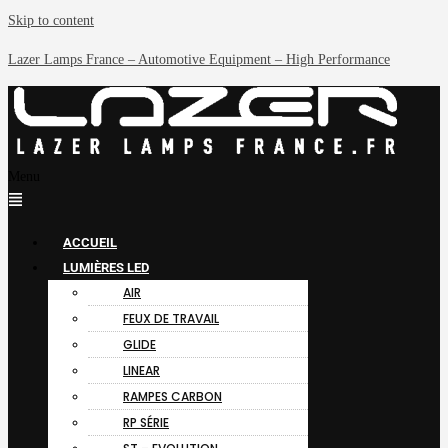
Skip to content
Lazer Lamps France – Automotive Equipment – High Performance
Menu
ACCUEIL
LUMIÈRES LED
AIR
FEUX DE TRAVAIL
GLIDE
LINEAR
RAMPES CARBON
RP SÉRIE