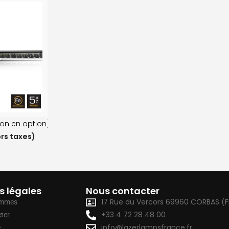
ion en option)
rs taxes)
s légales
Nous contacter
17 Rue du Vercors 69960 CORBAS (
ommes
+33 4 72 28 48 00
ter
info@lazerlampsfrance.fr
e