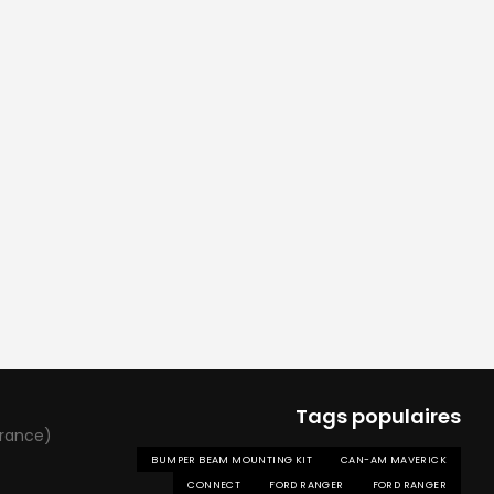
Tags populaires
France)
BUMPER BEAM MOUNTING KIT
CAN-AM MAVERICK
CONNECT
FORD RANGER
FORD RANGER