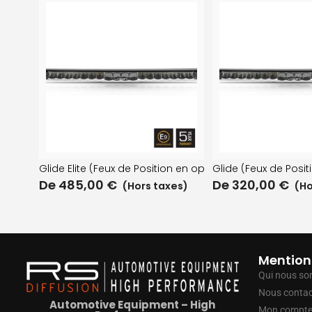
Glide Elite (Feux de Position en option)
Glide (Feux de Posit
De
485,00
€
De
320,00
€
(Hors taxes)
(Ho
Mention
Qui nous s
Nous contac
Automotive Equipment – High
Mon compt