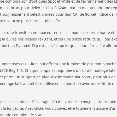
ne combinaison d’optiques Spot et Wide et de l’arrangement des LE
 lumens bruts pour délivrer 1 lux à 624m tout en maintenant une rép
nt soigneusement sélectionnées pour leur CRI de 80, cet indice de 
 nocturne plus claire et plus sûre.
t une transition en douceur entre les modes de sortie haute et 
 où les lois locales l’exigent, et/ou une sortie réduite qui, par ex
a fonction Dynamic Dip est activée après que la lumière a été allu
rres lumineuses LED Glide, qui offrent une lumière de position blan
ECE Reg 148. Chaque lampe est équipée d’un kit de montage latéra
z parmi un support de plaque d’immatriculation ou, pour plus de tra
e montage latéral doit être utilisé en conjonction avec notre kit d
s les solutions d’éclairage LED de Lazer, est conçue et fabriquée
 la longévité. Avec Glide, vous pouvez être totalement assuré d’u
arantie complète de 5 ans.