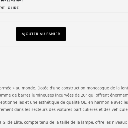
18-EL-SM-1
IE :
GLIDE
AJOUTER AU PANIER
formée » au monde. Dotée d’une construction monocoque de la lenti
amme de barres lumineuses incurvées de 20″ qui offrent énormémen
xceptionnelles et une esthétique de qualité OE, en harmonie avec 
rement dans les secteurs des voitures particulières et des véhicules 
», la Glide Elite, compte tenu de la taille de la lampe, offre les niv