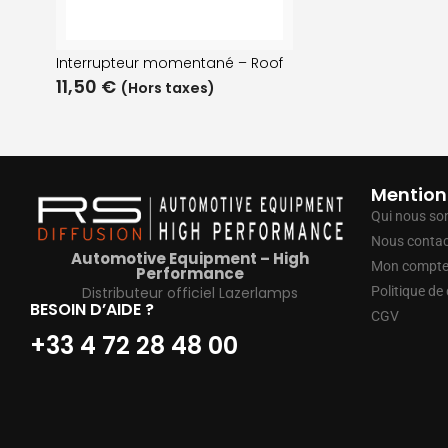
Interrupteur momentané – Roof
11,50
€
(Hors taxes)
Mention
Qui nous s
Nous contac
Automotive Equipment – High
Mon compt
Performance
Distributeur officiel Lazerlamps
Politique de 
BESOIN D’AIDE ?
CGV
+33 4 72 28 48 00