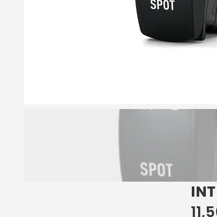
IN
11,