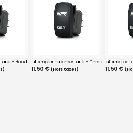
ntané – Hood
Interrupteur momentané – Chase
Interrupteu
11,50
€
11,50
€
es)
(Hors taxes)
(Ho