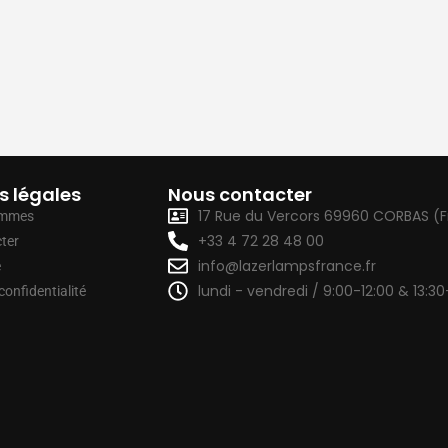
s légales
Nous contacter
17 Rue du Vercors 69960 CORBAS (
ommes
+33 4 72 28 48 00
ter
info@lazerlampsfrance.fr
e
lundi - vendredi / 9:00-12:00 & 13:30
confidentialité