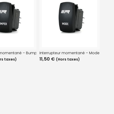
r momentané – Bumper
Interrupteur momentané – Mode
11,50
€
rs taxes)
(Hors taxes)