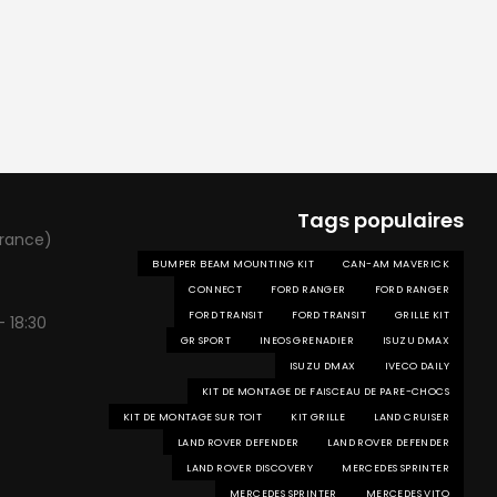
Tags populaires
France)
BUMPER BEAM MOUNTING KIT
CAN-AM MAVERICK
CONNECT
FORD RANGER
FORD RANGER
FORD TRANSIT
FORD TRANSIT
GRILLE KIT
- 18:30
GR SPORT
INEOS GRENADIER
ISUZU DMAX
ISUZU DMAX
IVECO DAILY
KIT DE MONTAGE DE FAISCEAU DE PARE-CHOCS
KIT DE MONTAGE SUR TOIT
KIT GRILLE
LAND CRUISER
LAND ROVER DEFENDER
LAND ROVER DEFENDER
LAND ROVER DISCOVERY
MERCEDES SPRINTER
MERCEDES SPRINTER
MERCEDES VITO