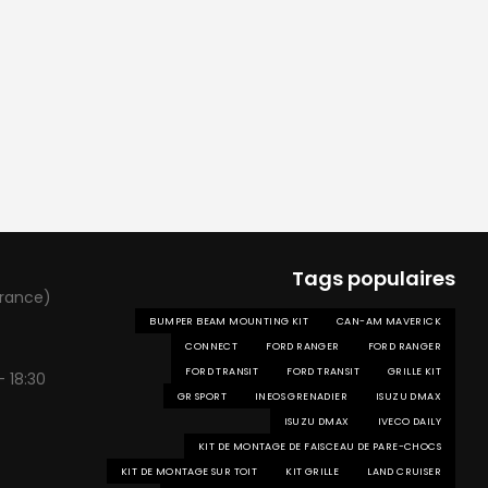
Tags populaires
France)
BUMPER BEAM MOUNTING KIT
CAN-AM MAVERICK
CONNECT
FORD RANGER
FORD RANGER
FORD TRANSIT
FORD TRANSIT
GRILLE KIT
- 18:30
GR SPORT
INEOS GRENADIER
ISUZU DMAX
ISUZU DMAX
IVECO DAILY
KIT DE MONTAGE DE FAISCEAU DE PARE-CHOCS
KIT DE MONTAGE SUR TOIT
KIT GRILLE
LAND CRUISER