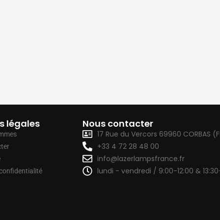
 A
s légales
Nous contacter
17 Rue du Vercors 69960 CORBAS (
ommes
+33 4 72 28 48 00
ter
info@lazerlampsfrance.fr
e
lundi - vendredi / 9:00-12:00 & 13:30
confidentialité