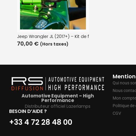
Jeep Wrangler JL (2017+) – Kit de fixation pour montant
70,00
€
(Hors taxes)
Mention
Qui nous s
Nous contac
Automotive Equipment – High
Mon compt
Performance
Distributeur officiel Lazerlamps
Politique de 
BESOIN D’AIDE ?
CGV
+33 4 72 28 48 00