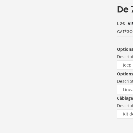
De
UGS :
VI
CATÉGOR
Option
Descrip
Options
Descrip
Câblage
Descrip