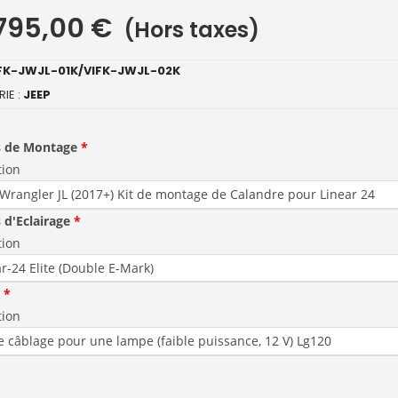
795,00
€
(Hors taxes)
FK-JWJL-01K/VIFK-JWJL-02K
IE :
JEEP
s de Montage
tion
 d'Eclairage
tion
tion