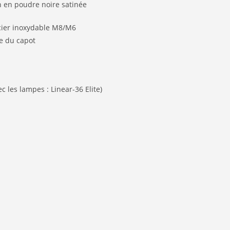
n en poudre noire satinée
acier inoxydable M8/M6
re du capot
 les lampes : Linear-36 Elite)