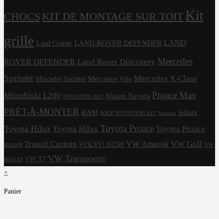
Kit
CHOCS
KIT DE MONTAGE SUR TOIT
grille
LAND
LAND ROVER DEFENDER
Land Cruiser
Mercedes
ROVER DEFENDER
Land Rover Discovery
Sprinter
Mercedes X-Class
Mercedes Vito
Mercedes Sprinter
Proace Max
Mitsubishi L200
Nissan Navara
MOUNTING KIT
PRÊT-À-MONTER
RAM
Subaru
ROOF MOUNTING KIT
Sentinel
Toyota Proace
Toyota Hilux
Toyota Hilux
Toyota Proace
Transit Custom
VW Amarok
VW Golf
transit
VOLVO XC90
VW
VW Transporter
VW T7
PASSAT
×
Panier