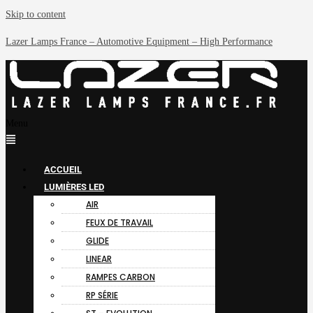
Skip to content
Lazer Lamps France – Automotive Equipment – High Performance
Menu
ACCUEIL
LUMIÈRES LED
AIR
FEUX DE TRAVAIL
GLIDE
LINEAR
RAMPES CARBON
RP SÉRIE