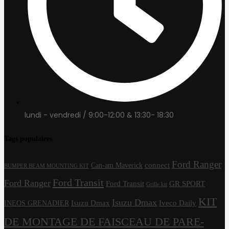
lundi - vendredi / 9:00-12:00 & 13:30- 18:30
Tags populaires
Ford Ranger
connect
Can-am Maverick
BUMPER BEAM MOUNTING KIT
Ford Transit
Ford Ranger
Ford Transit
GR SPORT
Grille kit
KIT
Isuzu Dmax
Isuzu Dmax
Iveco Daily
INEOS GRENADIER
DE MONTAGE DE FAISCEAU DE PARE-