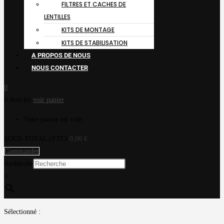
FILTRES ET CACHES DE
LENTILLES
KITS DE MONTAGE
KITS DE STABILISATION
A PROPOS DE NOUS
NOUS CONTACTER
0
0 Articles
voir panier
Votre panier est vide.
SOUS-TOTAL (TTC)
0,00
€
Commander
Recherche
×
Sélectionné :