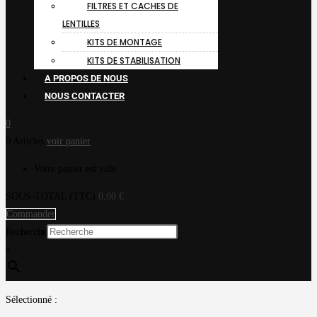
FILTRES ET CACHES DE
LENTILLES
KITS DE MONTAGE
KITS DE STABILISATION
A PROPOS DE NOUS
NOUS CONTACTER
0
0 Articles
voir panier
Votre panier est vide.
SOUS-TOTAL (TTC)
0,00
€
Commander
Recherche
×
Sélectionné :