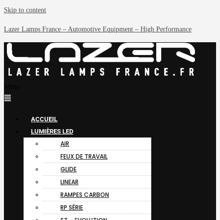
Skip to content
Lazer Lamps France – Automotive Equipment – High Performance
Menu
ACCUEIL
LUMIÈRES LED
AIR
FEUX DE TRAVAIL
GLIDE
LINEAR
RAMPES CARBON
RP SÉRIE