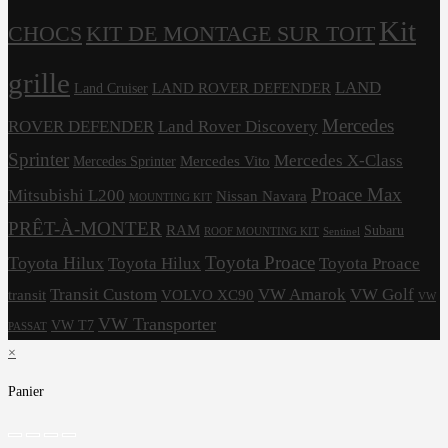
Kit
CHOCS
KIT DE MONTAGE SUR TOIT
grille
LAND
LAND ROVER DEFENDER
Land Cruiser
Mercedes
ROVER DEFENDER
Land Rover Discovery
Sprinter
Mercedes X-Class
Mercedes Vito
Mercedes Sprinter
Proace Max
Mitsubishi L200
Nissan Navara
MOUNTING KIT
PRÊT-À-MONTER
RAM
Subaru
ROOF MOUNTING KIT
Sentinel
Toyota Proace
Toyota Hilux
Toyota Hilux
Toyota Proace
Transit Custom
VW Amarok
VW Golf
transit
VOLVO XC90
VW
VW Transporter
VW T7
PASSAT
×
Panier