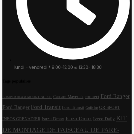
lundi - vendredi / 9:00-12:00 & 13:30- 18:30
Tags populaires
Ford Ranger
connect
Can-am Maverick
BUMPER BEAM MOUNTING KIT
Ford Transit
Ford Ranger
Ford Transit
GR SPORT
Grille kit
KIT
Isuzu Dmax
Isuzu Dmax
Iveco Daily
INEOS GRENADIER
DE MONTAGE DE FAISCEAU DE PARE-