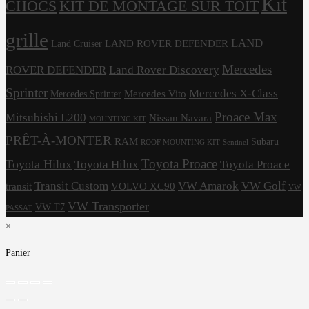
Kit
CHOCS
KIT DE MONTAGE SUR TOIT
grille
LAND
LAND ROVER DEFENDER
Land Cruiser
Mercedes
ROVER DEFENDER
Land Rover Discovery
Sprinter
Mercedes X-Class
Mercedes Vito
Mercedes Sprinter
Proace Max
Mitsubishi L200
Nissan Navara
MOUNTING KIT
PRÊT-À-MONTER
RAM
Subaru
ROOF MOUNTING KIT
Sentinel
Toyota Proace
Toyota Hilux
Toyota Hilux
Toyota Proace
Transit Custom
VW Amarok
VW Golf
transit
VOLVO XC90
VW
VW Transporter
VW T7
PASSAT
×
Panier