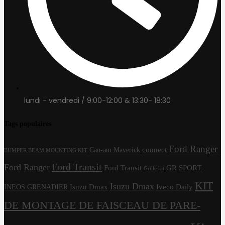
lundi - vendredi / 9:00-12:00 & 13:30- 18:30
Tags populaires
Ford Ranger
connect
Can-am Maverick
BUMPER BEAM MOUNTING KIT
Ford Transit
Ford Ranger
Ford Transit
GR SPORT
Grille kit
KIT
Isuzu Dmax
Isuzu Dmax
Iveco Daily
INEOS GRENADIER
DE MONTAGE DE FAISCEAU DE PARE-