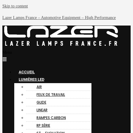
Skip to content
Lazer Lamps France – Automotive Equipment – High Performance
Menu
ACCUEIL
LUMIÈRES LED
AIR
FEUX DE TRAVAIL
GLIDE
LINEAR
RAMPES CARBON
RP SÉRIE