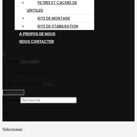
FILTRES ET CACHES DE
LENTILLES
KITS DE MONTAGE
KITS DE STABILISATION
A PROPOS DE NOUS
NOUS CONTACTER
0
0 Articles
voir panier
Votre panier est vide.
SOUS-TOTAL (TTC)
0,00
€
Commander
Recherche
×
Sélectionné :