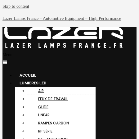
Skip to content
Lazer Lamps France – Automotive Equipment – High Performance
Menu
ACCUEIL
LUMIÈRES LED
AIR
FEUX DE TRAVAIL
GLIDE
LINEAR
RAMPES CARBON
RP SÉRIE