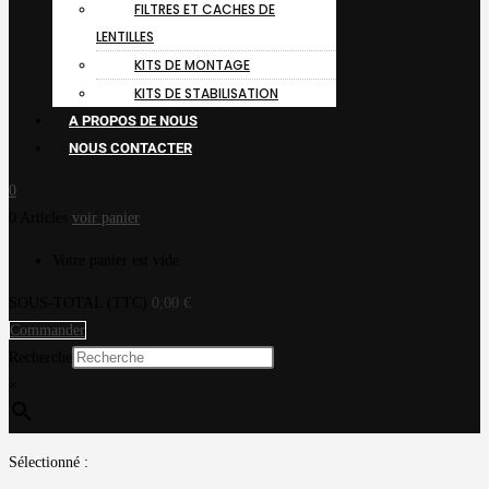
FILTRES ET CACHES DE
LENTILLES
KITS DE MONTAGE
KITS DE STABILISATION
A PROPOS DE NOUS
NOUS CONTACTER
0
0 Articles
voir panier
Votre panier est vide.
SOUS-TOTAL (TTC)
0,00
€
Commander
Recherche
×
Sélectionné :