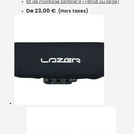
Kit de montage Sentinel 9 » (étroit ou large)
De
23,00
€
(Hors taxes)