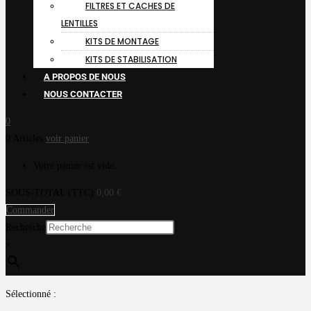
FILTRES ET CACHES DE
LENTILLES
KITS DE MONTAGE
KITS DE STABILISATION
A PROPOS DE NOUS
NOUS CONTACTER
0
0 Articles
voir panier
Votre panier est vide.
SOUS-TOTAL (TTC)
0,00
€
Commander
Recherche
×
Sélectionné :