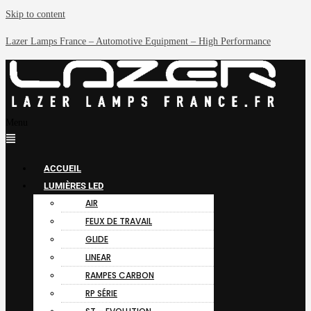
Skip to content
Lazer Lamps France – Automotive Equipment – High Performance
Menu
ACCUEIL
LUMIÈRES LED
AIR
FEUX DE TRAVAIL
GLIDE
LINEAR
RAMPES CARBON
RP SÉRIE