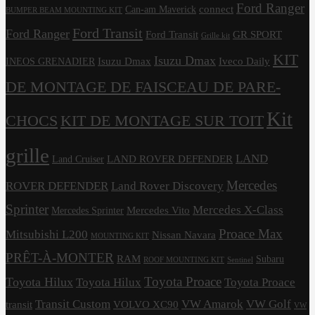
Ford Ranger
connect
Can-am Maverick
BUMPER BEAM MOUNTING KIT
Ford Transit
Ford Ranger
Ford Transit
GR SPORT
Grille kit
KIT
Isuzu Dmax
Isuzu Dmax
Iveco Daily
INEOS GRENADIER
DE MONTAGE DE FAISCEAU DE PARE-
Kit
CHOCS
KIT DE MONTAGE SUR TOIT
grille
LAND
LAND ROVER DEFENDER
Land Cruiser
Mercedes
ROVER DEFENDER
Land Rover Discovery
Sprinter
Mercedes X-Class
Mercedes Vito
Mercedes Sprinter
Proace Max
Mitsubishi L200
Nissan Navara
MOUNTING KIT
PRÊT-À-MONTER
RAM
Subaru
ROOF MOUNTING KIT
Sentinel
Toyota Proace
Toyota Hilux
Toyota Hilux
Toyota Proace
Transit Custom
VW Amarok
VW Golf
transit
VOLVO XC90
VW