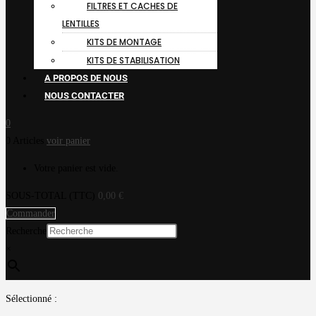
FILTRES ET CACHES DE
LENTILLES
KITS DE MONTAGE
KITS DE STABILISATION
A PROPOS DE NOUS
NOUS CONTACTER
0
0 Articles
voir panier
Votre panier est vide.
SOUS-TOTAL (TTC)
0,00
€
Commander
Recherche
×
Sélectionné :