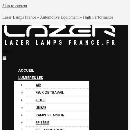
Skip to content
Lazer Lamps France – Automotive Equipment – High Performance
Menu
ACCUEIL
LUMIÈRES LED
AIR
FEUX DE TRAVAIL
GLIDE
LINEAR
RAMPES CARBON
RP SÉRIE