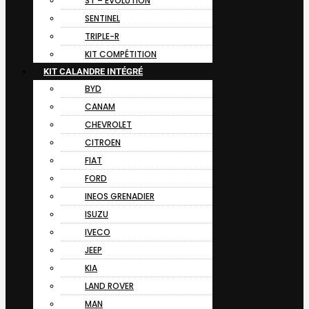
ST – EVOLUTION
SENTINEL
TRIPLE-R
KIT COMPÉTITION
KIT CALANDRE INTÉGRÉ
BYD
CANAM
CHEVROLET
CITROEN
FIAT
FORD
INEOS GRENADIER
ISUZU
IVECO
JEEP
KIA
LAND ROVER
MAN