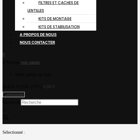
FILTRES ET CACHES DE
LENTILLES
KITS DE MONTAGE
KITS DE STABILISATION
A PROPOS DE NOUS
NOUS CONTACTER
0
0 Articles
voir panier
Votre panier est vide.
SOUS-TOTAL (TTC)
0,00
€
Commander
Recherche
×
Sélectionné :