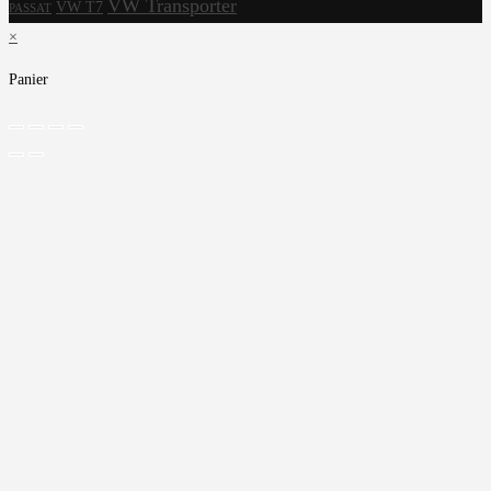
VW Transporter
VW T7
PASSAT
×
Panier