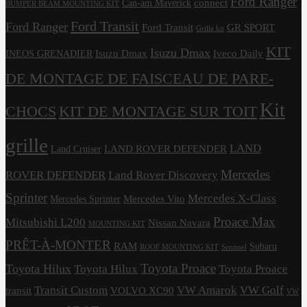
Ford Ranger
connect
Can-am Maverick
BUMPER BEAM MOUNTING KIT
Ford Transit
Ford Ranger
Ford Transit
GR SPORT
Grille kit
KIT
Isuzu Dmax
Isuzu Dmax
Iveco Daily
INEOS GRENADIER
DE MONTAGE DE FAISCEAU DE PARE-
Kit
CHOCS
KIT DE MONTAGE SUR TOIT
grille
LAND
LAND ROVER DEFENDER
Land Cruiser
Mercedes
ROVER DEFENDER
Land Rover Discovery
Sprinter
Mercedes X-Class
Mercedes Vito
Mercedes Sprinter
Proace Max
Mitsubishi L200
Nissan Navara
MOUNTING KIT
PRÊT-À-MONTER
RAM
Subaru
ROOF MOUNTING KIT
Sentinel
Toyota Proace
Toyota Hilux
Toyota Hilux
Toyota Proace
Transit Custom
VW Amarok
VW Golf
transit
VOLVO XC90
VW