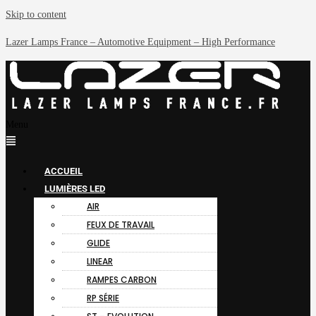
Skip to content
Lazer Lamps France – Automotive Equipment – High Performance
Menu
ACCUEIL
LUMIÈRES LED
AIR
FEUX DE TRAVAIL
GLIDE
LINEAR
RAMPES CARBON
RP SÉRIE