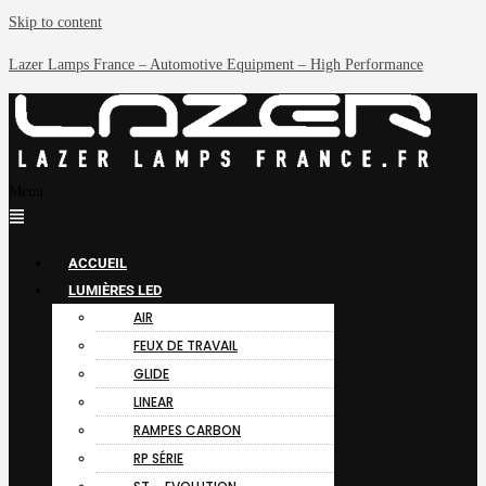
Skip to content
Lazer Lamps France – Automotive Equipment – High Performance
Menu
ACCUEIL
LUMIÈRES LED
AIR
FEUX DE TRAVAIL
GLIDE
LINEAR
RAMPES CARBON
RP SÉRIE