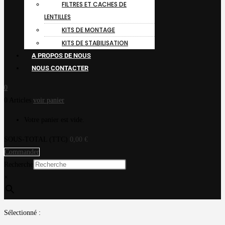
FILTRES ET CACHES DE
LENTILLES
KITS DE MONTAGE
KITS DE STABILISATION
A PROPOS DE NOUS
NOUS CONTACTER
0
0 Articles
voir panier
Votre panier est vide.
SOUS-TOTAL (TTC)
0,00
€
Commander
Recherche
×
Sélectionné :