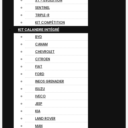
ST – EVOLUTION
SENTINEL
TRIPLE-R
KIT COMPÉTITION
KIT CALANDRE INTÉGRÉ
BYD
CANAM
CHEVROLET
CITROEN
FIAT
FORD
INEOS GRENADIER
ISUZU
IVECO
JEEP
KIA
LAND ROVER
MAN