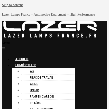
Skip to content
Lazer Lamps France – Automotive Equipment – High Performance
Menu
ACCUEIL
LUMIÈRES LED
AIR
FEUX DE TRAVAIL
GLIDE
LINEAR
RAMPES CARBON
RP SÉRIE