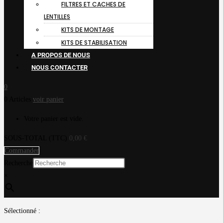
FILTRES ET CACHES DE
LENTILLES
KITS DE MONTAGE
KITS DE STABILISATION
A PROPOS DE NOUS
NOUS CONTACTER
0
0 Articles
voir panier
Votre panier est vide.
SOUS-TOTAL (TTC)
0,00
€
Commander
Recherche
×
Sélectionné :