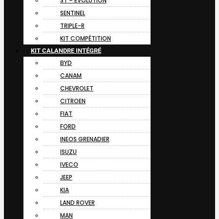
ST – EVOLUTION
SENTINEL
TRIPLE-R
KIT COMPÉTITION
KIT CALANDRE INTÉGRÉ
BYD
CANAM
CHEVROLET
CITROEN
FIAT
FORD
INEOS GRENADIER
ISUZU
IVECO
JEEP
KIA
LAND ROVER
MAN