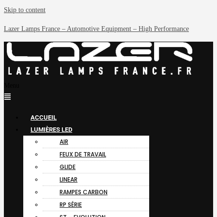
Skip to content
Lazer Lamps France – Automotive Equipment – High Performance
Menu
ACCUEIL
LUMIÈRES LED
AIR
FEUX DE TRAVAIL
GLIDE
LINEAR
RAMPES CARBON
RP SÉRIE