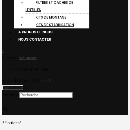
FILTRES ET CACHES DE
LENTILLES
KITS DE MONTAGE
KITS DE STABILISATION
A PROPOS DE NOUS
NOUS CONTACTER
0
0 Articles
voir panier
Votre panier est vide.
SOUS-TOTAL (TTC)
0,00
€
Commander
Recherche
×
Sélectionné :