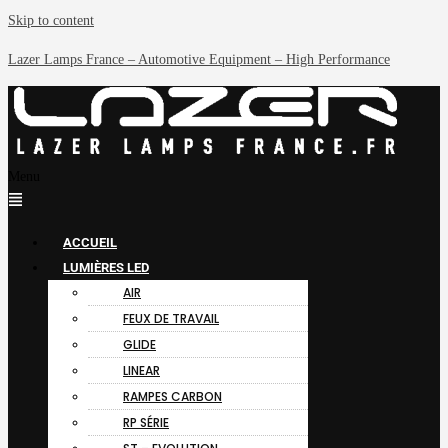
Skip to content
Lazer Lamps France – Automotive Equipment – High Performance
Menu
ACCUEIL
LUMIÈRES LED
AIR
FEUX DE TRAVAIL
GLIDE
LINEAR
RAMPES CARBON
RP SÉRIE