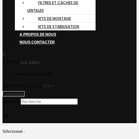
FILTRES ET CACHES DE
LENTILLES
KITS DE MONTAGE
KITS DE STABILISATION
A PROPOS DE NOUS
NOUS CONTACTER
0
0 Articles
voir panier
Votre panier est vide.
SOUS-TOTAL (TTC)
0,00
€
Commander
Recherche
×
Sélectionné :