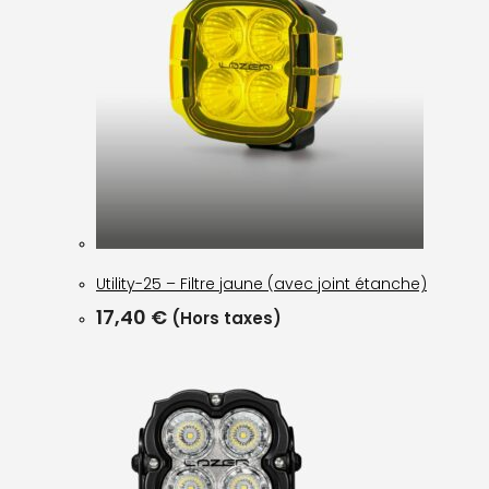
Utility-25 – Filtre jaune (avec joint étanche)
17,40
€
(Hors taxes)