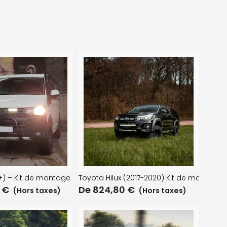
e-chocs
0+) – Kit de montage sur calandre
Toyota Hilux (2017-2020) Kit de montage
0
€
De
824,80
€
(Hors taxes)
(Hors taxes)