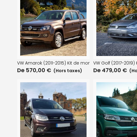
VW Amarok (2011-2015) Kit de montage de calandre
VW Golf (2017-2019
De
570,00
€
De
479,00
€
(Hors taxes)
(Ho