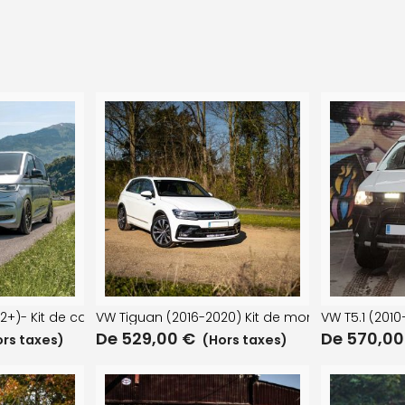
ur calandre
2+)- Kit de calandre
VW Tiguan (2016-2020) Kit de montage de par
VW T5.1 (201
De
529,00
€
De
570,0
rs taxes)
(Hors taxes)