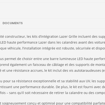
DOCUMENTS
ité constructeur, les kits d’intégration Lazer Grille incluent des s
 LED haute performance Lazer dans les calandres avant des voitures 
que véhicule, l’installation intégrée est robuste, sécurisée et disp
 vous permet de choisir entre une barre lumineuse LED haute perfor
 comprend également un faisceau de câblage et des supports de mont
 et une résistance accrues, le kit inclut des vis autotaraudeuses (
 pour sa résistance exceptionnelle et sa stabilité aux UV, les supp
issant une performance durable. De plus, le kit est fourni avec d
 fois – sans qu’il soit nécessaire de retirer la calandre ou des com
est soigneusement conçu et optimisé pour une compatibilité parfait