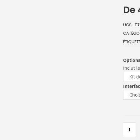
De
UGS :
T7
CATÉGOR
ÉTIQUETT
Options
Inclut l
Interfa