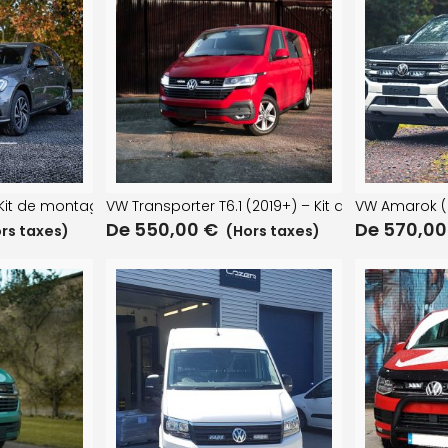
) Kit de montage de pare-chocs
VW Transporter T6.1 (2019+) – Kit de montage su
VW Amarok (
De
550,00
€
De
570,0
rs taxes)
(Hors taxes)