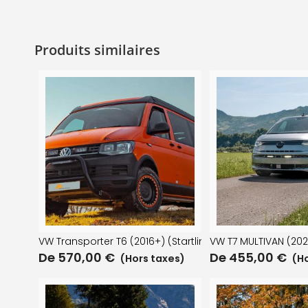
Produits similaires
VW Transporter T6 (2016+) (Startline) Kit de montage s
VW T7 MULTIVAN (202
De
570,00
€
De
455,00
€
(Hors taxes)
(Ho