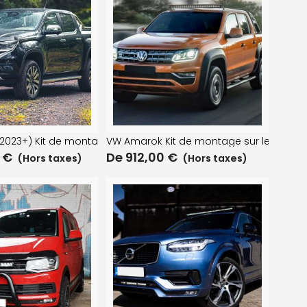
r calandre
2023+) Kit de montage de calandre
VW Amarok Kit de montage sur le toit (sa
0
€
De
912,00
€
(Hors taxes)
(Hors taxes)