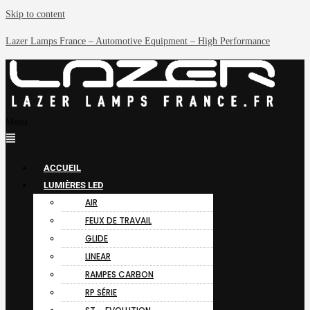
Skip to content
Lazer Lamps France – Automotive Equipment – High Performance
Menu
ACCUEIL
LUMIÈRES LED
AIR
FEUX DE TRAVAIL
GLIDE
LINEAR
RAMPES CARBON
RP SÉRIE