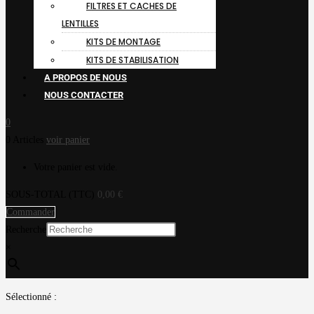
FILTRES ET CACHES DE
LENTILLES
KITS DE MONTAGE
KITS DE STABILISATION
A PROPOS DE NOUS
NOUS CONTACTER
0
0 Articles
voir panier
Votre panier est vide.
SOUS-TOTAL (TTC)
0,00
€
Commander
Recherche
×
Sélectionné :