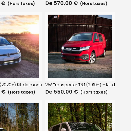
0
€
De
570,00
€
(Hors taxes)
(Hors taxes)
ndre
2020+) Kit de montage de grille Linear-18 ou Glide
VW Transporter T6.1 (2019+) – Kit de mon
0
€
De
550,00
€
(Hors taxes)
(Hors taxes)