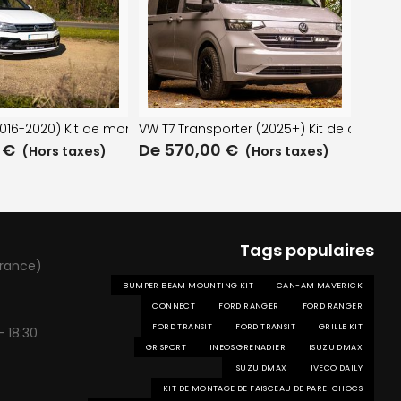
e
2016-2020) Kit de montage de pare-chocs
VW T7 Transporter (2025+) Kit de calandre
0
€
De
570,00
€
(Hors taxes)
(Hors taxes)
Tags populaires
France)
BUMPER BEAM MOUNTING KIT
CAN-AM MAVERICK
CONNECT
FORD RANGER
FORD RANGER
FORD TRANSIT
FORD TRANSIT
GRILLE KIT
- 18:30
GR SPORT
INEOS GRENADIER
ISUZU DMAX
ISUZU DMAX
IVECO DAILY
KIT DE MONTAGE DE FAISCEAU DE PARE-CHOCS