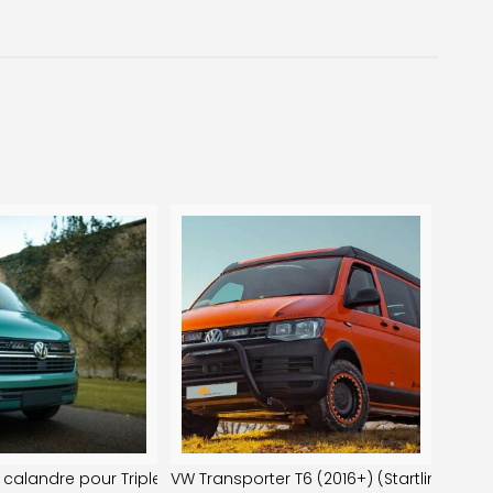
ocs
e calandre pour Triple-R 750
VW Transporter T6 (2016+) (Startline) Ki