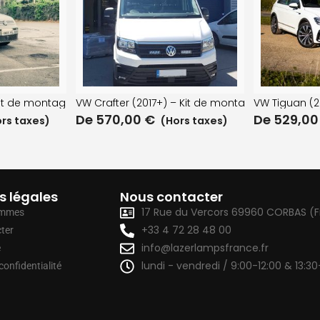
it de montage de pare-choc
VW Crafter (2017+) – Kit de montage de calandr
VW Tiguan (
De
570,00
€
De
529,0
rs taxes)
(Hors taxes)
s légales
Nous contacter
17 Rue du Vercors 69960 CORBAS (
ommes
+33 4 72 28 48 00
ter
info@lazerlampsfrance.fr
e
lundi - vendredi / 9:00-12:00 & 13:30
confidentialité