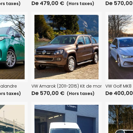
De
479,00
€
De
570,0
rs taxes)
(Hors taxes)
calandre
VW Amarok (2011-2015) Kit de montage de cala
VW Golf MK8 (
De
570,00
€
De
400,0
rs taxes)
(Hors taxes)