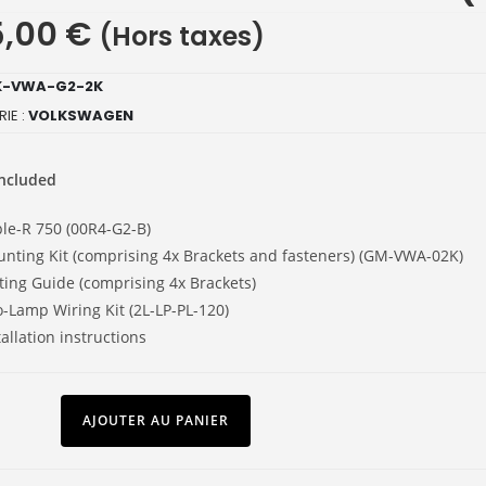
5,00
€
(Hors taxes)
K-VWA-G2-2K
IE :
VOLKSWAGEN
ncluded
ple-R 750 (00R4-G2-B)
unting Kit (comprising 4x Brackets and fasteners) (GM-VWA-02K)
ting Guide (comprising 4x Brackets)
o-Lamp Wiring Kit (2L-LP-PL-120)
tallation instructions
AJOUTER AU PANIER