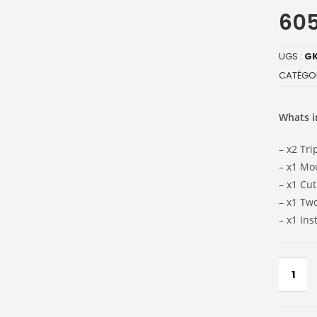
60
UGS :
G
CATÉGOR
Whats i
– x2 Tri
– x1 Mo
– x1 Cut
– x1 Tw
– x1 Ins