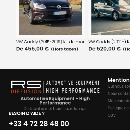
VW Caddy (2015-2019) Kit de montage de calandre
VW Caddy (2021+) K
De
455,00
€
De
520,00
€
(Hors taxes)
(Ho
Mention
Qui nous s
Nous contac
Automotive Equipment – High
Mon compt
Performance
Distributeur officiel Lazerlamps
Politique de 
BESOIN D’AIDE ?
CGV
+33 4 72 28 48 00