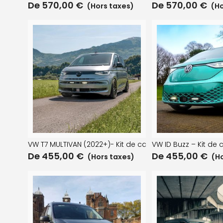
De
570,00
€
De
570,00
€
(Hors taxes)
(Ho
VW T7 MULTIVAN (2022+)- Kit de calandre
VW ID Buzz – Kit de 
De
455,00
€
De
455,00
€
(Hors taxes)
(Ho