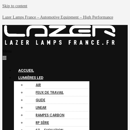
Skip to content
Lazer Lamps France – Automotive Equipment – High Performance
Menu
ACCUEIL
LUMIÈRES LED
AIR
FEUX DE TRAVAIL
GLIDE
LINEAR
RAMPES CARBON
RP SÉRIE