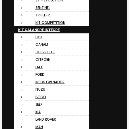
ST – EVOLUTION
SENTINEL
TRIPLE-R
KIT COMPÉTITION
KIT CALANDRE INTÉGRÉ
BYD
CANAM
CHEVROLET
CITROEN
FIAT
FORD
INEOS GRENADIER
ISUZU
IVECO
JEEP
KIA
LAND ROVER
MAN