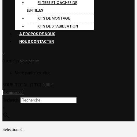
FILTRES ET CACHES DE
LENTILLES
KITS DE MONTAGE
KITS DE STABILISATION
A PROPOS DE NOUS
NOUS CONTACTER
0
0 Articles
voir panier
Votre panier est vide.
SOUS-TOTAL (TTC)
0,00
€
Commander
Recherche
×
Sélectionné :