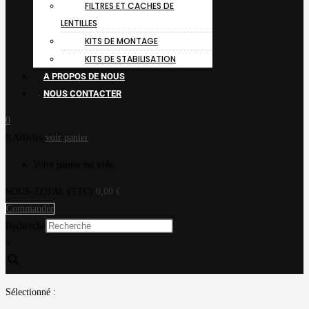
FILTRES ET CACHES DE
LENTILLES
KITS DE MONTAGE
KITS DE STABILISATION
A PROPOS DE NOUS
NOUS CONTACTER
0
0 Articles
voir panier
Votre panier est vide.
SOUS-TOTAL (TTC)
0,00
€
Commander
Recherche
×
Sélectionné :