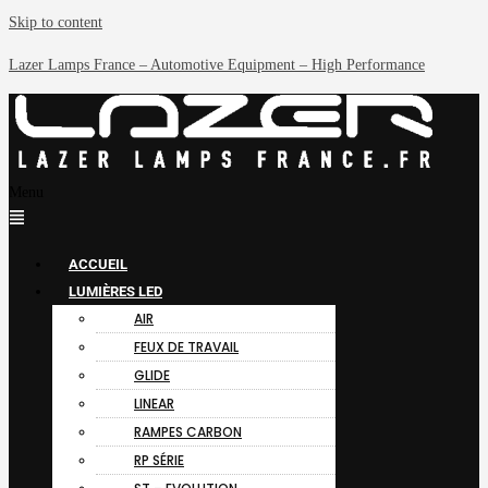
Skip to content
Lazer Lamps France – Automotive Equipment – High Performance
Menu
ACCUEIL
LUMIÈRES LED
AIR
FEUX DE TRAVAIL
GLIDE
LINEAR
RAMPES CARBON
RP SÉRIE