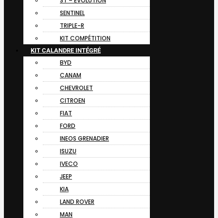
ST – EVOLUTION
SENTINEL
TRIPLE-R
KIT COMPÉTITION
KIT CALANDRE INTÉGRÉ
BYD
CANAM
CHEVROLET
CITROEN
FIAT
FORD
INEOS GRENADIER
ISUZU
IVECO
JEEP
KIA
LAND ROVER
MAN