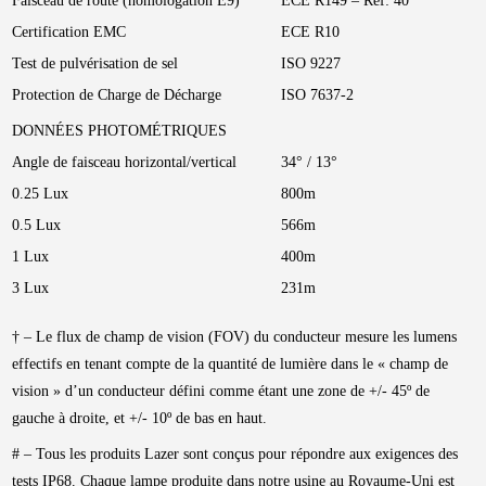
Faisceau de route (homologation E9)
ECE R149 – Ref: 40
Certification EMC
ECE R10
Test de pulvérisation de sel
ISO 9227
Protection de Charge de Décharge
ISO 7637-2
DONNÉES PHOTOMÉTRIQUES
Angle de faisceau horizontal/vertical
34° / 13°
0.25 Lux
800m
0.5 Lux
566m
1 Lux
400m
3 Lux
231m
† – Le flux de champ de vision (FOV) du conducteur mesure les lumens
effectifs en tenant compte de la quantité de lumière dans le « champ de
vision » d’un conducteur défini comme étant une zone de +/- 45º de
gauche à droite, et +/- 10º de bas en haut.
# – Tous les produits Lazer sont conçus pour répondre aux exigences des
tests IP68. Chaque lampe produite dans notre usine au Royaume-Uni est