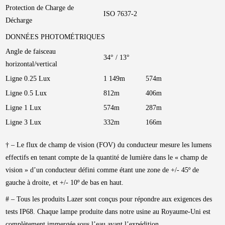
Protection de Charge de
ISO 7637-2
Décharge
DONNÉES PHOTOMÉTRIQUES
Angle de faisceau
34° / 13°
horizontal/vertical
Ligne 0.25 Lux
1 149m
574m
Ligne 0.5 Lux
812m
406m
Ligne 1 Lux
574m
287m
Ligne 3 Lux
332m
166m
† – Le flux de champ de vision (FOV) du conducteur mesure les lumens
effectifs en tenant compte de la quantité de lumière dans le « champ de
vision » d’un conducteur défini comme étant une zone de +/- 45º de
gauche à droite, et +/- 10º de bas en haut.
# – Tous les produits Lazer sont conçus pour répondre aux exigences des
tests IP68. Chaque lampe produite dans notre usine au Royaume-Uni est
complètement immergée sous l’eau avant l’expédition.