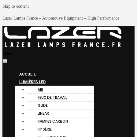
Skip to content
Lazer Lamps France – Automotive Equipment – High Performance
Menu
ACCUEIL
LUMIÈRES LED
AIR
FEUX DE TRAVAIL
GLIDE
LINEAR
RAMPES CARBON
RP SÉRIE