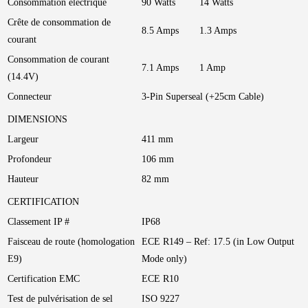
Consommation électrique
90 Watts
14 Watts
Crête de consommation de
8.5 Amps
1.3 Amps
courant
Consommation de courant
7.1 Amps
1 Amp
(14.4V)
Connecteur
3-Pin Superseal (+25cm Cable)
DIMENSIONS
Largeur
411 mm
Profondeur
106 mm
Hauteur
82 mm
CERTIFICATION
Classement IP #
IP68
Faisceau de route (homologation
ECE R149 – Ref: 17.5 (in Low Output
E9)
Mode only)
Certification EMC
ECE R10
Test de pulvérisation de sel
ISO 9227