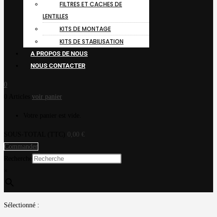
FILTRES ET CACHES DE
LENTILLES
KITS DE MONTAGE
KITS DE STABILISATION
A PROPOS DE NOUS
NOUS CONTACTER
0
0 Articles
voir panier
Votre panier est vide.
SOUS-TOTAL (TTC)
0,00
€
Commander
Recherche
×
Sélectionné :