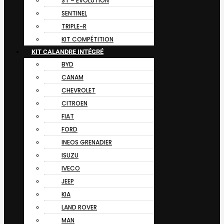
ST – EVOLUTION
SENTINEL
TRIPLE-R
KIT COMPÉTITION
KIT CALANDRE INTÉGRÉ
BYD
CANAM
CHEVROLET
CITROEN
FIAT
FORD
INEOS GRENADIER
ISUZU
IVECO
JEEP
KIA
LAND ROVER
MAN