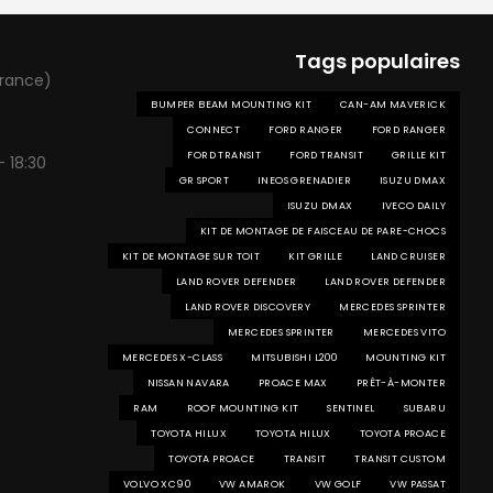
Tags populaires
France)
BUMPER BEAM MOUNTING KIT
CAN-AM MAVERICK
CONNECT
FORD RANGER
FORD RANGER
FORD TRANSIT
FORD TRANSIT
GRILLE KIT
- 18:30
GR SPORT
INEOS GRENADIER
ISUZU DMAX
ISUZU DMAX
IVECO DAILY
KIT DE MONTAGE DE FAISCEAU DE PARE-CHOCS
KIT DE MONTAGE SUR TOIT
KIT GRILLE
LAND CRUISER
LAND ROVER DEFENDER
LAND ROVER DEFENDER
LAND ROVER DISCOVERY
MERCEDES SPRINTER
MERCEDES SPRINTER
MERCEDES VITO
MERCEDES X-CLASS
MITSUBISHI L200
MOUNTING KIT
NISSAN NAVARA
PROACE MAX
PRÊT-À-MONTER
RAM
ROOF MOUNTING KIT
SENTINEL
SUBARU
TOYOTA HILUX
TOYOTA HILUX
TOYOTA PROACE
TOYOTA PROACE
TRANSIT
TRANSIT CUSTOM
VOLVO XC90
VW AMAROK
VW GOLF
VW PASSAT