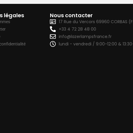
s légales
Nous contacter
17 Rue du Vercors 69960 CORBAS (
ommes
+33 4 72 28 48 00
ter
info@lazerlampsfrance.fr
e
lundi - vendredi / 9:00-12:00 & 13:30
confidentialité