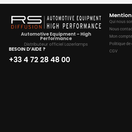
Mention
Qui nous s
Nous contac
Automotive Equipment – High
Mon compt
Performance
Distributeur officiel Lazerlamps
Politique de 
BESOIN D’AIDE ?
CGV
+33 4 72 28 48 00