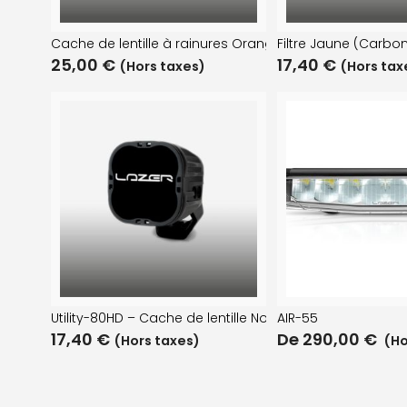
Cache de lentille à rainures Orange (Série RP – Utility-
Filtre Jaune (Carbo
25,00
€
17,40
€
(Hors taxes)
(Hors tax
Utility-80HD – Cache de lentille Noir (Série RP/Utility-80H
AIR-55
17,40
€
De
290,00
€
(Hors taxes)
(Ho