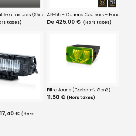
ille à rainures (Série RP – Utility-80HD)
AIR-55 – Options Couleurs – Fonction G
De
425,00
€
ors taxes)
(Hors taxes)
Filtre Jaune (Carbon-2 Gen3)
11,50
€
(Hors taxes)
17,40
€
(Hors