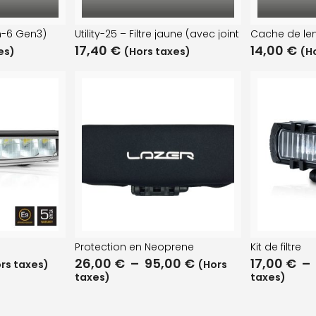
80HD)
n-6 Gen3)
Utility-25 – Filtre jaune (avec joint étanche)
Cache de lent
17,40
€
14,00
€
es)
(Hors taxes)
(H
D)
Protection en Neoprene
Kit de filtre
26,00
€
–
95,00
€
17,00
€
–
rs taxes)
(Hors
taxes)
taxes)