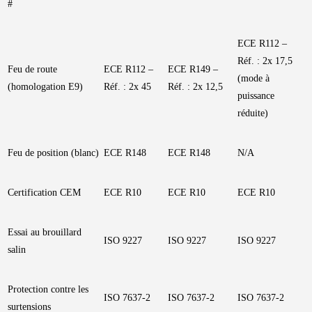
#
ECE R112 –
Réf. : 2x 17,5
Feu de route
ECE R112 –
ECE R149 –
(mode à
(homologation E9)
Réf. : 2x 45
Réf. : 2x 12,5
puissance
réduite)
Feu de position (blanc)
ECE R148
ECE R148
N/A
Certification CEM
ECE R10
ECE R10
ECE R10
Essai au brouillard
ISO 9227
ISO 9227
ISO 9227
salin
Protection contre les
ISO 7637-2
ISO 7637-2
ISO 7637-2
surtensions