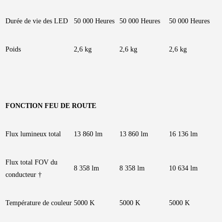
Durée de vie des LED
50 000 Heures
50 000 Heures
50 000 Heures
Poids
2,6 kg
2,6 kg
2,6 kg
FONCTION FEU DE ROUTE
Flux lumineux total
13 860 lm
13 860 lm
16 136 lm
Flux total FOV du
8 358 lm
8 358 lm
10 634 lm
conducteur †
Température de couleur
5000 K
5000 K
5000 K