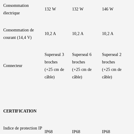
Consommation
132 W
132 W
146 W
électrique
Consommation de
10,2 A
10,2 A
10,2 A
courant (14,4 V)
Superseal 3
Superseal 6
Superseal 2
broches
broches
broches
Connecteur
(+25 cm de
(+25 cm de
(+25 cm de
câble)
câble)
câble)
CERTIFICATION
Indice de protection IP
IP68
IP68
IP68