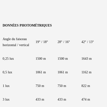
DONNÉES PHOTOMÉTRIQUES
Angle du faisceau
19° / 18°
28° / 16°
42° / 13°
horizontal / vertical
0,25 lux
1500 m
1500 m
1643 m
0,5 lux
1061 m
1061 m
1162 m
1 lux
750 m
750 m
822 m
3 lux
433 m
433 m
474 m