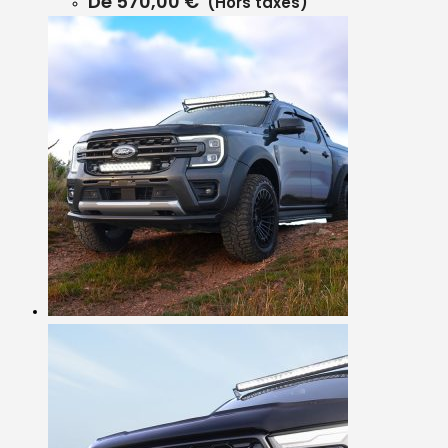
De
570,00
€
(Hors taxes)