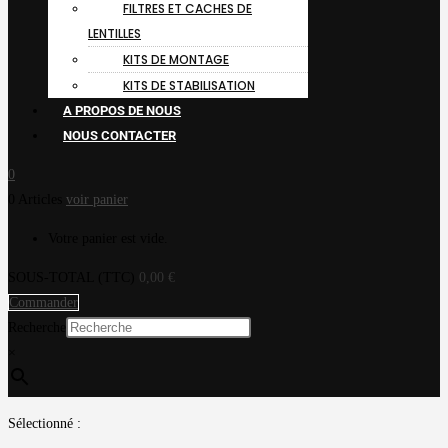
FILTRES ET CACHES DE
LENTILLES
KITS DE MONTAGE
KITS DE STABILISATION
A PROPOS DE NOUS
NOUS CONTACTER
0
0 Articles
voir panier
Votre panier est vide.
SOUS-TOTAL (TTC)
0,00
€
Commander
Recherche
×
Sélectionné :