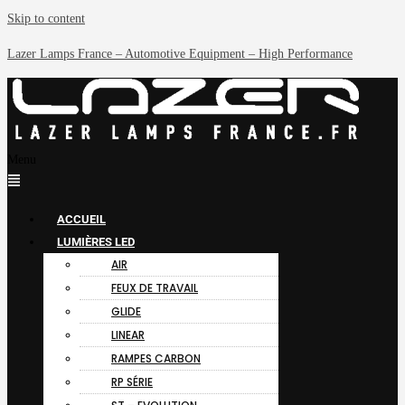
Skip to content
Lazer Lamps France – Automotive Equipment – High Performance
Menu
ACCUEIL
LUMIÈRES LED
AIR
FEUX DE TRAVAIL
GLIDE
LINEAR
RAMPES CARBON
RP SÉRIE