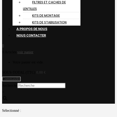
FILTRES ET CACHES DE
LENTILLES
KITS DE MONTAGE
KITS DE STABILISATION
A PROPOS DE NOUS
NOUS CONTACTER
0
0 Articles
voir panier
Votre panier est vide.
SOUS-TOTAL (TTC)
0,00
€
Commander
Recherche
×
Sélectionné :