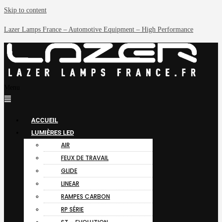
Skip to content
Lazer Lamps France – Automotive Equipment – High Performance
Menu
ACCUEIL
LUMIÈRES LED
AIR
FEUX DE TRAVAIL
GLIDE
LINEAR
RAMPES CARBON
RP SÉRIE