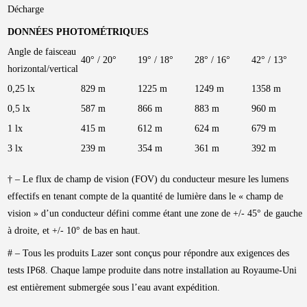
Décharge
DONNÉES PHOTOMÉTRIQUES
Angle de faisceau
40° / 20°
19° / 18°
28° / 16°
42° / 13°
horizontal/vertical
0,25 lx
829 m
1225 m
1249 m
1358 m
0,5 lx
587 m
866 m
883 m
960 m
1 lx
415 m
612 m
624 m
679 m
3 lx
239 m
354 m
361 m
392 m
† – Le flux de champ de vision (FOV) du conducteur mesure les lumens
effectifs en tenant compte de la quantité de lumière dans le « champ de
vision » d’un conducteur défini comme étant une zone de +/- 45° de gauche
à droite, et +/- 10° de bas en haut.
# – Tous les produits Lazer sont conçus pour répondre aux exigences des
tests IP68. Chaque lampe produite dans notre installation au Royaume-Uni
est entièrement submergée sous l’eau avant expédition.