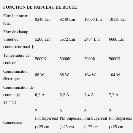
FONCTION DE FAISCEAU DE ROUTE
Flux lumineux
9240 Lm
9240 Lm
10800 Lm
10136 Lm
total
Flux de champ
visuel du
5266 Lm
5572 Lm
2484 Lm
6680 Lm
conducteur total †
Température de
5000K
5000K
5000K
5000K
couleur
Consommation
88 W
88 W
104 W
104 W
électrique
Consommation de
courant (à
6,2 A
6,2 A
7,4 A
7,2 A
14,4 V)
2-
3-
6-
2-
Pin Superseal
Pin Superseal
Pin Superseal
Pin Superseal
Connecteur
(+25 cm
(+25 cm
(+25 cm
(+25 cm