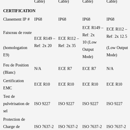
Cable)
Cable)
Cable)
Cable)
CERTIFICATION
Classement IP #
IP68
IP68
IP68
IP68
ECE R149 –
ECE R112 –
Faisceau de route
Ref: 2x
Ref: 2x 12.5
ECE R149 –
ECE R112 –
10 (Low
Ref: 2x 20
Ref: 2x 35
(homologation
(Low Output
Output
E9)
Mode)
Mode)
Feu de Position
N/A
ECE R7
ECE R7
N/A
(Blanc)
Certification
ECE R10
ECE R10
ECE R10
ECE R10
EMC
Test de
pulvérisation de
ISO 9227
ISO 9227
ISO 9227
ISO 9227
sel
Protection de
Charge de
ISO 7637-2
ISO 7637-2
ISO 7637-2
ISO 7637-2