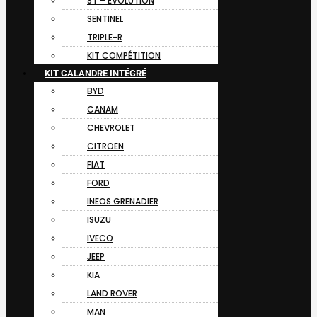
ST – EVOLUTION
SENTINEL
TRIPLE-R
KIT COMPÉTITION
KIT CALANDRE INTÉGRÉ
BYD
CANAM
CHEVROLET
CITROEN
FIAT
FORD
INEOS GRENADIER
ISUZU
IVECO
JEEP
KIA
LAND ROVER
MAN