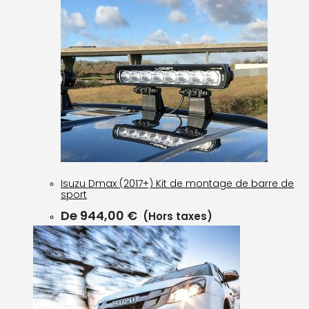
Isuzu Dmax (2017+) Kit de montage de barre de
sport
De
944,00
€
(Hors taxes)