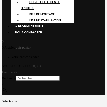
FILTRES ET CACHES DE
LENTILLES
KITS DE MONTAGE
KITS DE STABILISATION
A PROPOS DE NOUS
NOUS CONTACTER
0
0 Articles
voir panier
Votre panier est vide.
SOUS-TOTAL (TTC)
0,00
€
Commander
Recherche
×
Sélectionné :