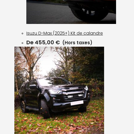
Isuzu D-Max (2025+) Kit de calandre
De
455,00
€
(Hors taxes)