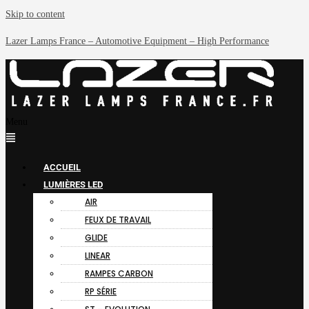
Skip to content
Lazer Lamps France – Automotive Equipment – High Performance
Menu
ACCUEIL
LUMIÈRES LED
AIR
FEUX DE TRAVAIL
GLIDE
LINEAR
RAMPES CARBON
RP SÉRIE