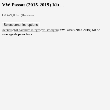
VW Passat (2015-2019) Kit…
De
479,00
€
(Hors taxes)
Sélectionner les options
Accueil
>
Kit calandre intégré
>
Volkswagen
>
VW Passat (2015-2019) Kit de
montage de pare-chocs