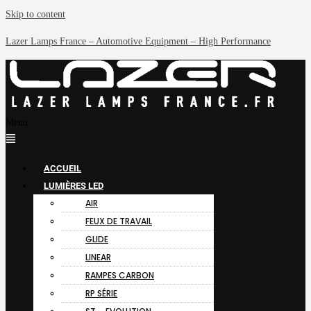
Skip to content
Lazer Lamps France – Automotive Equipment – High Performance
Menu
ACCUEIL
LUMIÈRES LED
AIR
FEUX DE TRAVAIL
GLIDE
LINEAR
RAMPES CARBON
RP SÉRIE