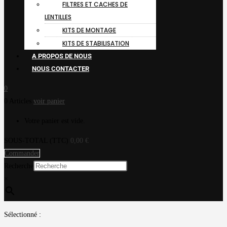
FILTRES ET CACHES DE
LENTILLES
KITS DE MONTAGE
KITS DE STABILISATION
A PROPOS DE NOUS
NOUS CONTACTER
0
0 Articles
voir panier
Votre panier est vide.
SOUS-TOTAL (TTC)
0,00
€
Commander
Recherche
×
Sélectionné :