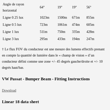
Angle de rayon
64°
19°
19°
56°
horizontal
Ligne 0.25 lux
1023m
1500m
671m
855m
Ligne 0.5 lux
723m
1061m
474m
605m
Ligne 1 lux
511m
750m
335m
428m
Ligne 3 lux
295m
433m
194m
247m
† Le flux FOV du conducteur est une mesure des lumens effectifs prenant
en compte la quantité de lumière dans le « champ de vision » d’un
conducteur défini comme une zone +/- 45 degrés gauche/droite et +/- 10
degrés haut/bas.
VW Passat - Bumper Beam - Fitting Instructions
Download
Linear 18 data sheet