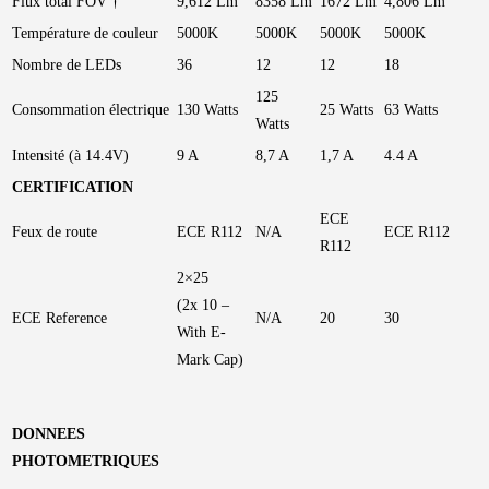
Flux total FOV †
9,612 Lm
8358 Lm
1672 Lm
4,806 Lm
Température de couleur
5000K
5000K
5000K
5000K
Nombre de LEDs
36
12
12
18
125
Consommation électrique
130 Watts
25 Watts
63 Watts
Watts
Intensité (à 14.4V)
9 A
8,7 A
1,7 A
4.4 A
CERTIFICATION
ECE
Feux de route
ECE R112
N/A
ECE R112
R112
2×25
(2x 10 –
ECE Reference
N/A
20
30
With E-
Mark Cap)
DONNEES
PHOTOMETRIQUES