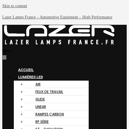
Skip to content
Lazer Lamps France – Automotive Equipment – High Performance
Menu
ACCUEIL
LUMIÈRES LED
AIR
FEUX DE TRAVAIL
GLIDE
LINEAR
RAMPES CARBON
RP SÉRIE