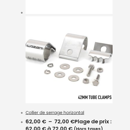
Collier de serrage horizontal
62,00
€
–
72,00
€
Plage de prix :
62,00 € à 72,00 €
(Hors taxes)