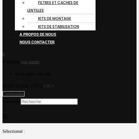
FILTRES ET CACHES DE
LENTILLES
KITS DE MONTAGE
KITS DE STABILISATION
A PROPOS DE NOUS
NOUS CONTACTER
0
0 Articles
voir panier
Votre panier est vide.
SOUS-TOTAL (TTC)
0,00
€
Commander
Recherche
×
Sélectionné :