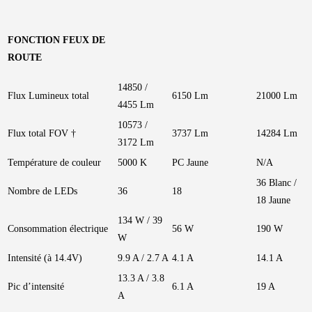
FONCTION FEUX DE
ROUTE
14850 /
Flux Lumineux total
6150 Lm
21000 Lm
4455 Lm
10573 /
Flux total FOV †
3737 Lm
14284 Lm
3172 Lm
Température de couleur
5000 K
PC Jaune
N/A
36 Blanc /
Nombre de LEDs
36
18
18 Jaune
134 W / 39
Consommation électrique
56 W
190 W
W
Intensité (à 14.4V)
9.9 A / 2.7 A
4.1 A
14.1 A
13.3 A / 3.8
Pic d’intensité
6.1 A
19 A
A