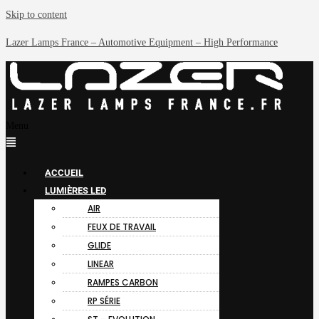
Skip to content
Lazer Lamps France – Automotive Equipment – High Performance
Menu
ACCUEIL
LUMIÈRES LED
AIR
FEUX DE TRAVAIL
GLIDE
LINEAR
RAMPES CARBON
RP SÉRIE