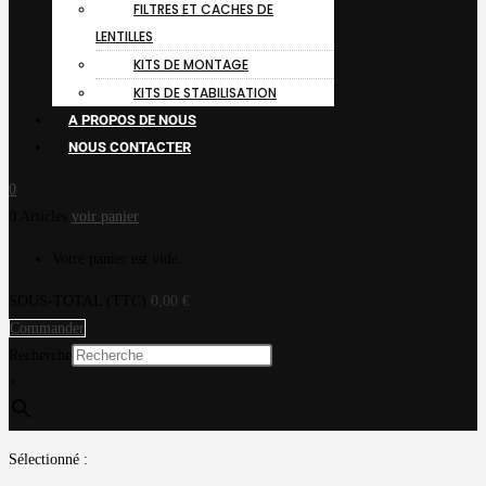
FILTRES ET CACHES DE
LENTILLES
KITS DE MONTAGE
KITS DE STABILISATION
A PROPOS DE NOUS
NOUS CONTACTER
0
0 Articles
voir panier
Votre panier est vide.
SOUS-TOTAL (TTC)
0,00
€
Commander
Recherche
×
Sélectionné :