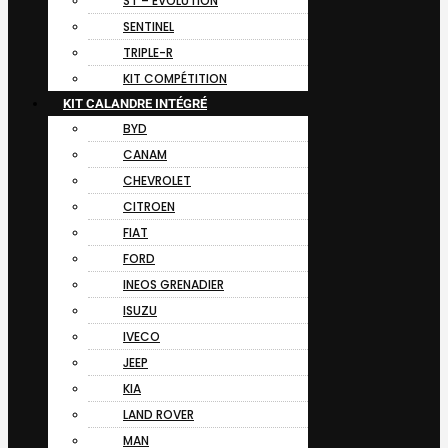
ST – EVOLUTION
SENTINEL
TRIPLE-R
KIT COMPÉTITION
KIT CALANDRE INTÉGRÉ
BYD
CANAM
CHEVROLET
CITROEN
FIAT
FORD
INEOS GRENADIER
ISUZU
IVECO
JEEP
KIA
LAND ROVER
MAN