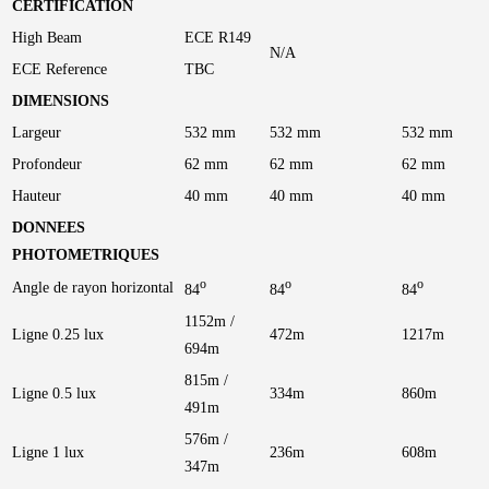
CERTIFICATION
High Beam
ECE R149
N/A
ECE Reference
TBC
DIMENSIONS
Largeur
532 mm
532 mm
532 mm
Profondeur
62 mm
62 mm
62 mm
Hauteur
40 mm
40 mm
40 mm
DONNEES
PHOTOMETRIQUES
o
o
o
Angle de rayon horizontal
84
84
84
1152m /
Ligne 0.25 lux
472m
1217m
694m
815m /
Ligne 0.5 lux
334m
860m
491m
576m /
Ligne 1 lux
236m
608m
347m