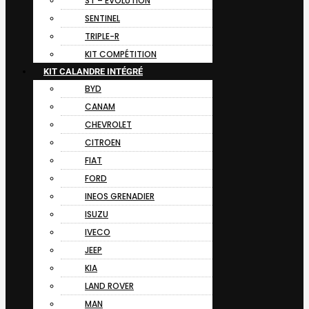
ST – EVOLUTION
SENTINEL
TRIPLE-R
KIT COMPÉTITION
KIT CALANDRE INTÉGRÉ
BYD
CANAM
CHEVROLET
CITROEN
FIAT
FORD
INEOS GRENADIER
ISUZU
IVECO
JEEP
KIA
LAND ROVER
MAN