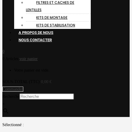
FILTRES ET CACHES DE
LENTILLES
KITS DE MONTAGE
KITS DE STABILISATION
A PROPOS DE NOUS
NOUS CONTACTER
0
0 Articles
voir panier
Votre panier est vide.
SOUS-TOTAL (TTC)
0,00
€
Commander
Recherche
×
Sélectionné :