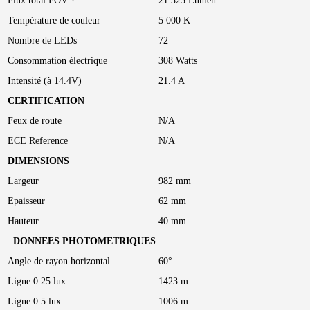
Flux total FOV †
21 325 Lumen
Température de couleur
5 000 K
Nombre de LEDs
72
Consommation électrique
308 Watts
Intensité (à 14.4V)
21.4 A
CERTIFICATION
Feux de route
N/A
ECE Reference
N/A
DIMENSIONS
Largeur
982 mm
Epaisseur
62 mm
Hauteur
40 mm
DONNEES PHOTOMETRIQUES
Angle de rayon horizontal
60°
Ligne 0.25 lux
1423 m
Ligne 0.5 lux
1006 m