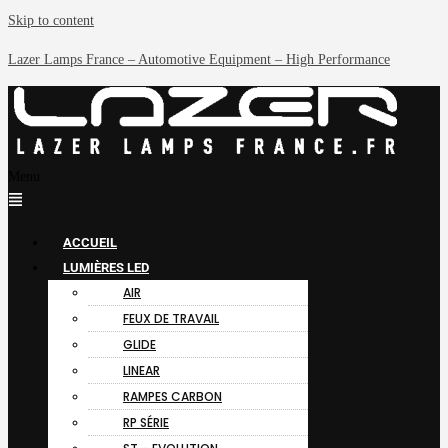
Skip to content
Lazer Lamps France – Automotive Equipment – High Performance
Menu
ACCUEIL
LUMIÈRES LED
AIR
FEUX DE TRAVAIL
GLIDE
LINEAR
RAMPES CARBON
RP SÉRIE