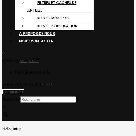
FILTRES ET CACHES DE
LENTILLES
KITS DE MONTAGE
KITS DE STABILISATION
A PROPOS DE NOUS
NOUS CONTACTER
0
0 Articles
voir panier
Votre panier est vide.
SOUS-TOTAL (TTC)
0,00
€
Commander
Recherche
×
Sélectionné :