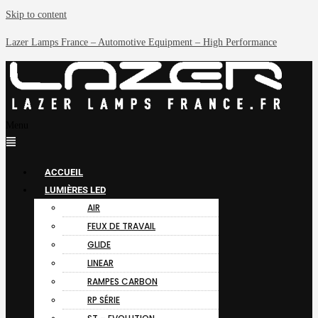
Skip to content
Lazer Lamps France – Automotive Equipment – High Performance
Menu
ACCUEIL
LUMIÈRES LED
AIR
FEUX DE TRAVAIL
GLIDE
LINEAR
RAMPES CARBON
RP SÉRIE