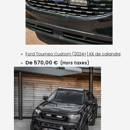
Ford Tourneo Custom (2024+) Kit de calandre
De
570,00
€
(Hors taxes)