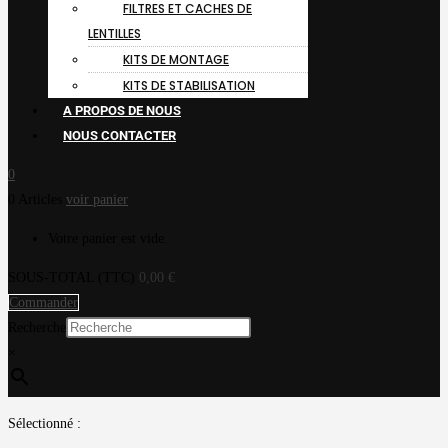
FILTRES ET CACHES DE
LENTILLES
KITS DE MONTAGE
KITS DE STABILISATION
A PROPOS DE NOUS
NOUS CONTACTER
0
0 Articles
voir panier
Votre panier est vide.
SOUS-TOTAL (TTC)
0,00
€
Commander
Recherche
×
Sélectionné :