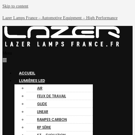
Skip to content
Lazer Lamps France – Automotive Equipment – High Performance
Menu
ACCUEIL
LUMIÈRES LED
AIR
FEUX DE TRAVAIL
GLIDE
LINEAR
RAMPES CARBON
RP SÉRIE