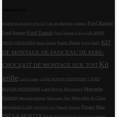
Tags populaires
Ford Ranger
connect
Can-am Maverick
BUMPER BEAM MOUNTING KIT
Ford Transit
Ford Ranger
Ford Transit
GR SPORT
Grille kit
KIT
Isuzu Dmax
Isuzu Dmax
Iveco Daily
INEOS GRENADIER
DE MONTAGE DE FAISCEAU DE PARE-
Kit
CHOCS
KIT DE MONTAGE SUR TOIT
grille
LAND
LAND ROVER DEFENDER
Land Cruiser
Mercedes
ROVER DEFENDER
Land Rover Discovery
Sprinter
Mercedes X-Class
Mercedes Vito
Mercedes Sprinter
Proace Max
Mitsubishi L200
Nissan Navara
MOUNTING KIT
PRÊT-À-MONTER
RAM
Subaru
ROOF MOUNTING KIT
Sentinel