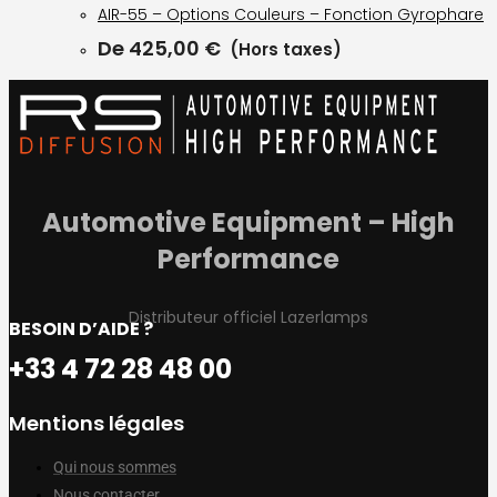
AIR-55 – Options Couleurs – Fonction Gyrophare
De
425,00
€
(Hors taxes)
Automotive Equipment – High
Performance
Distributeur officiel Lazerlamps
BESOIN D’AIDE ?
+33 4 72 28 48 00
Mentions légales
Qui nous sommes
Nous contacter