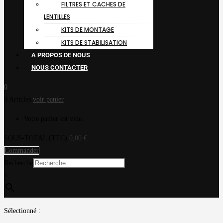
FILTRES ET CACHES DE
LENTILLES
KITS DE MONTAGE
KITS DE STABILISATION
A PROPOS DE NOUS
NOUS CONTACTER
0
0 Articles
voir panier
Votre panier est vide.
SOUS-TOTAL (TTC)
0,00
€
Commander
Recherche
×
Sélectionné :