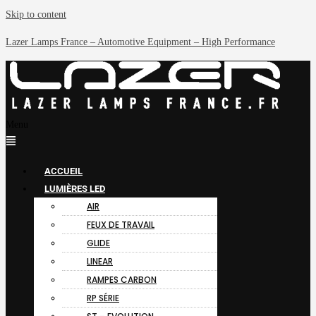
Skip to content
Lazer Lamps France – Automotive Equipment – High Performance
Menu
ACCUEIL
LUMIÈRES LED
AIR
FEUX DE TRAVAIL
GLIDE
LINEAR
RAMPES CARBON
RP SÉRIE